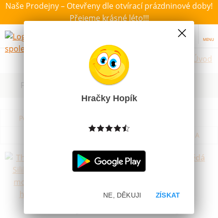
Naše Prodejny – Otevřeny dle otvírací prázdninové doby!
Přejeme krásné léto!!!
MENU
Úvod
Filtrovat dle dostupnosti, ceny, výrobce
Hračky Hopík
Podle názvu od A do Z
Od nejdražšího
Od nejlevnějšího
Podle názvu od Z do A
Think Doh Silikonová modelína hnědá
Skladem
39 Kč
NE, DĚKUJI
ZÍSKAT
Poslední šance
Magická silikonová modelína Thing doh