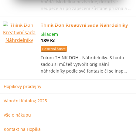
hnědá. Modelína neztvrdne, dokud se
neupeče a i po zapečení zůstane pružná a …
Think Doh Kreativní sada Náhrdelníky
Skladem
189 Kč
Poslední šance
Totum THINK DOH - Náhrdelníky. S touto
sadou si můžeš vytvořit originální
náhrdelníky podle své fantazie či se insp…
Hopíkovy prodejny
Vánoční Katalog 2025
Vše o nákupu
Kontakt na Hopíka