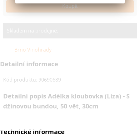
Skladem na prodejně:
Brno Vinohrady
Detailní informace
Kód produktu
:
90690689
Detailní popis Adélka kloubovka (Líza) - S
džínovou bundou, 50 vět, 30cm
Technické informace