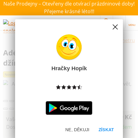
Naše Prodejny – Otevřeny dle otvírací prázdninové doby!
Přejeme krásné léto!!!
MENU
Výběr hraček dle zvoleného parametru
Adélka kloubovka (Líza) - S
džínovou bundou, 50 vět, 30cm
Hračky Hopík
Novinka
899 Kč
Vaše cena
Dostupnost
Skladem
NE, DĚKUJI
ZÍSKAT