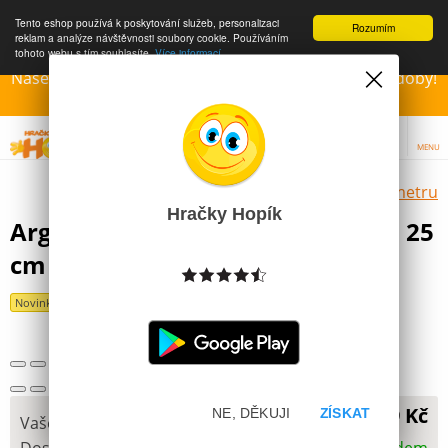
Tento eshop používá k poskytování služeb, personalizaci
Rozumím
reklam a analýze návštěvnosti soubory cookie. Používáním
tohoto webu s tím souhlasíte.
Více informací
Naše Prodejny – Otevřeny dle otvírací prázdninové doby!
Přejeme krásné léto!!!
MENU
Výběr hraček dle zvoleného parametru
Hračky Hopík
Argus Dětský školní kufřík Spyro 25
cm
Další obrázky
Novinka
219 Kč
NE, DĚKUJI
ZÍSKAT
Vaše cena