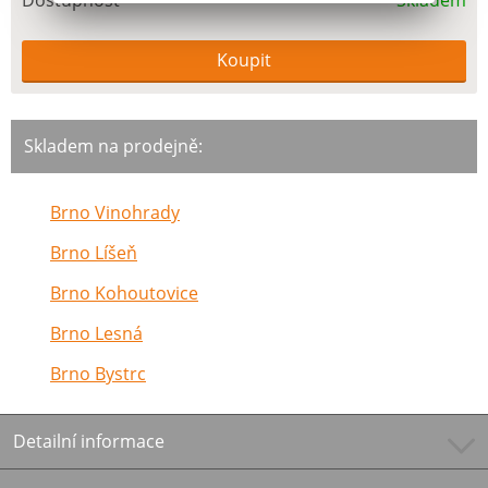
Dostupnost
Skladem
Skladem na prodejně:
Brno Vinohrady
Brno Líšeň
Brno Kohoutovice
Brno Lesná
Brno Bystrc
Detailní informace