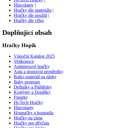
Hlavolamy
|
Hračky dle materiálu
|
Hračky dle použití
|
Hračky dle věku
Doplňující obsah
Hračky Hopík
Vánoční Katalog 2025
Velikonoce
Antistresové hračky
Auta a dopravní prostředky
Balící materiál na dárky
Baby program
Deštníky a Pláštěnky
Kostýmy a Doplňky
Figurky
Hi-Tech Hračky
Hlavolamy
Houpačky a houpadla
Hračky na zimu
Hračky pro děvčata