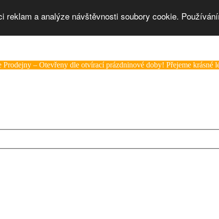
ci reklam a analýze návštěvnosti soubory cookie. Používání
 Prodejny – Otevřeny dle otvírací prázdninové doby! Přejeme krásné lé