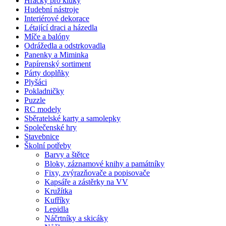
Hračky pro kluky
Hudební nástroje
Interiérové dekorace
Létající draci a házedla
Míče a balóny
Odrážedla a odstrkovadla
Panenky a Miminka
Papírenský sortiment
Párty doplňky
Plyšáci
Pokladničky
Puzzle
RC modely
Sběratelské karty a samolepky
Společenské hry
Stavebnice
Školní potřeby
Barvy a štětce
Bloky, záznamové knihy a památníky
Fixy, zvýrazňovače a popisovače
Kapsáře a zástěrky na VV
Kružítka
Kufříky
Lepidla
Náčrtníky a skicáky