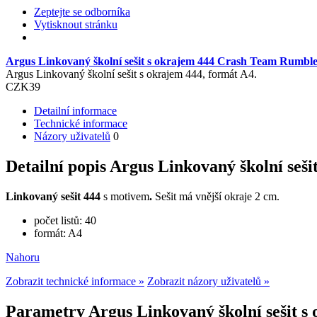
Zeptejte se odborníka
Vytisknout stránku
Argus Linkovaný školní sešit s okrajem 444 Crash Team Rumbl
Argus Linkovaný školní sešit s okrajem 444, formát A4.
CZK
39
Detailní informace
Technické informace
Názory uživatelů
0
Detailní popis Argus Linkovaný školní se
Linkovaný sešit 444
s motivem
.
Sešit má vnější okraje 2 cm.
počet listů: 40
formát: A4
Nahoru
Zobrazit technické informace »
Zobrazit názory uživatelů »
Parametry Argus Linkovaný školní sešit 