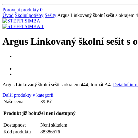
Porovnat produkty
0
Úvod
Školní potřeby
Sešity
Argus Linkovaný školní sešit s okraje
Argus Linkovaný školní sešit 
Argus Linkovaný školní sešit s okrajem 444, formát A4.
Detailní inf
Další produkty v kategorii
Naše cena
39 Kč
Produkt již bohužel není dostupný
Dostupnost
Není skladem
Kód produktu
88386576