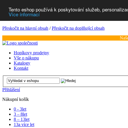
Tento eshop používá k poskytování služeb, personaliza
Více informací
Přeskočit na hlavní obsah
/
Přeskočit na doplňující obsah
Naše
Hopíkovy prodejny
Vše o nákupu
Katalogy
Kontakt
Přihlášení
Nákupní košík
0 - 3
let
3 – 8
let
8 – 13
let
13
a více let