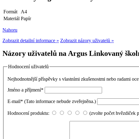
Formát
A4
Materiál
Papír
Nahoru
Zobrazit detailní informace »
Zobrazit názory uživatelů »
Názory uživatelů na Argus Linkovaný škol
Hodnocení uživatelů
Nejhodnotnější příspěvky s vlastními zkušenostmi nebo radami o
Jméno a příjmení
*
E-mail
*
(Tato informace nebude zveřejněna.)
Hodnocení produktu:
(zvolte počet hvězdiček 