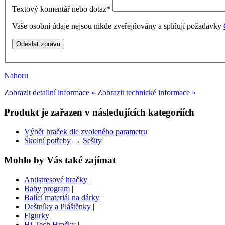
Textový komentář nebo dotaz
*
Vaše osobní údaje nejsou nikde zveřejňovány a splňují požadavky
Nahoru
Zobrazit detailní informace »
Zobrazit technické informace »
Produkt je zařazen v následujících kategoriích
Výběr hraček dle zvoleného parametru
Školní potřeby
→
Sešity
Mohlo by Vás také zajímat
Antistresové hračky
|
Baby program
|
Balící materiál na dárky
|
Deštníky a Pláštěnky
|
Figurky
|
Hi-Tech Hračky
|