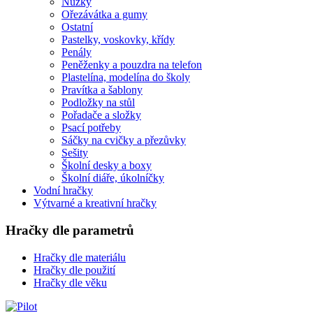
Nůžky
Ořezávátka a gumy
Ostatní
Pastelky, voskovky, křídy
Penály
Peněženky a pouzdra na telefon
Plastelína, modelína do školy
Pravítka a šablony
Podložky na stůl
Pořadače a složky
Psací potřeby
Sáčky na cvičky a přezůvky
Sešity
Školní desky a boxy
Školní diáře, úkolníčky
Vodní hračky
Výtvarné a kreativní hračky
Hračky dle parametrů
Hračky dle materiálu
Hračky dle použití
Hračky dle věku