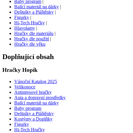
Baby program
|
Balící materiál na dárky
|
Deštníky a Pláštěnky
|
Figurky
|
Hi-Tech Hračky
|
Hlavolamy
|
Hračky dle materiálu
|
Hračky dle použití
|
Hračky dle věku
Doplňující obsah
Hračky Hopík
Vánoční Katalog 2025
Velikonoce
Antistresové hračky
Auta a dopravní prostředky
Balící materiál na dárky
Baby program
Deštníky a Pláštěnky
Kostýmy a Doplňky
Figurky
Hi-Tech Hračky