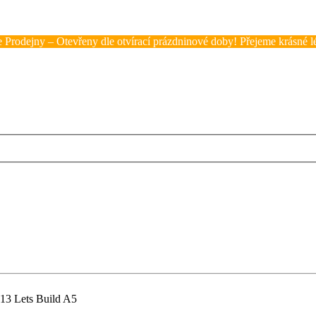
 Prodejny – Otevřeny dle otvírací prázdninové doby! Přejeme krásné lé
513 Lets Build A5