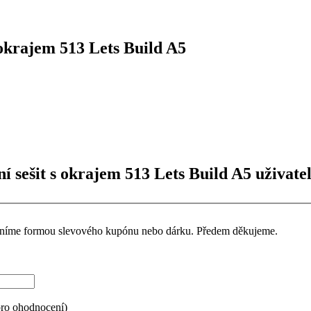
okrajem 513 Lets Build A5
í sešit s okrajem 513 Lets Build A5 uživate
ceníme formou slevového kupónu nebo dárku. Předem děkujeme.
pro ohodnocení)