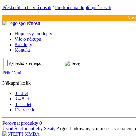
Přeskočit na hlavní obsah
/
Přeskočit na doplňující obsah
Naše
Hopíkovy prodejny
Vše o nákupu
Katalogy
Kontakt
Přihlášení
Nákupní košík
0 - 3
let
3 – 8
let
8 – 13
let
13
a více let
Porovnat produkty
0
Úvod
Školní potřeby
Sešity
Argus Linkovaný školní sešit s okrajem 