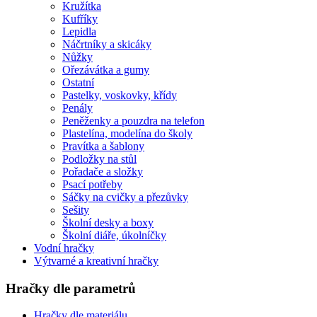
Kružítka
Kufříky
Lepidla
Náčrtníky a skicáky
Nůžky
Ořezávátka a gumy
Ostatní
Pastelky, voskovky, křídy
Penály
Peněženky a pouzdra na telefon
Plastelína, modelína do školy
Pravítka a šablony
Podložky na stůl
Pořadače a složky
Psací potřeby
Sáčky na cvičky a přezůvky
Sešity
Školní desky a boxy
Školní diáře, úkolníčky
Vodní hračky
Výtvarné a kreativní hračky
Hračky dle parametrů
Hračky dle materiálu