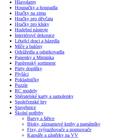
Hlavolamy
Houpačky a houpadla
Hračky na zimu
Hračky pro děvčata
Hračky pro kluky
Hudební nástroje
Interiérové dekorace
Létající draci a házedla
Míče a balóny
Odrážedla a odstrkovadla
Panenky a Miminka
Papírenský sortiment
Párty doplňky
Plyšáci
Pokladničky
Puzzle
RC modely
Sběratelské karty a samolepky
Společenské hry
Stavebnice
Školní potřeby
Barvy a štětce
Bloky, záznamové knihy a památníky
Fixy, zvýrazňovače a popisovače
Kapsáře a zástěrky na VV