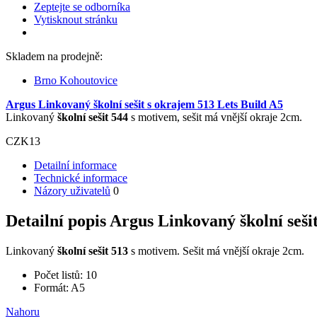
Zeptejte se odborníka
Vytisknout stránku
Skladem na prodejně:
Brno Kohoutovice
Argus Linkovaný školní sešit s okrajem 513 Lets Build A5
Linkovaný
školní sešit 544
s motivem, sešit má vnější okraje 2cm.
CZK
13
Detailní informace
Technické informace
Názory uživatelů
0
Detailní popis Argus Linkovaný školní seši
Linkovaný
školní sešit 513
s motivem. Sešit má vnější okraje 2cm.
Počet listů: 10
Formát: A5
Nahoru