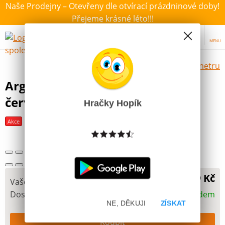
Naše Prodejny – Otevřeny dle otvírací prázdninové doby!
Přejeme krásné léto!!!
MENU
Výběr hraček dle zvoleného parametru
Argus Školní Penál Etue barva
červená
Hračky Hopík
Akce
Poslední šance
49 Kč
Vaše cena
Dostupnost
Skladem
NE, DĚKUJI
ZÍSKAT