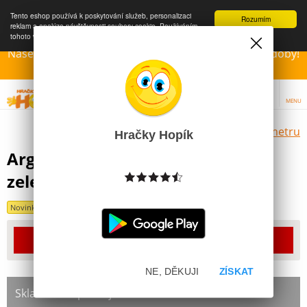
Tento eshop používá k poskytování služeb, personalizaci
Rozumím
reklam a analýze návštěvnosti soubory cookie. Používáním
tohoto webu s tím souhlasíte.
Více informací
Naše Prodejny – Otevřeny dle otvírací prázdninové doby!
Přejeme krásné léto!!!
MENU
Výběr hraček dle zvoleného parametru
Hračky Hopík
Argus Školní Penál Etue barva
zelená
Novinka
Produkt již bohužel není dostupný
NE, DĚKUJI
ZÍSKAT
Skladem na prodejně: