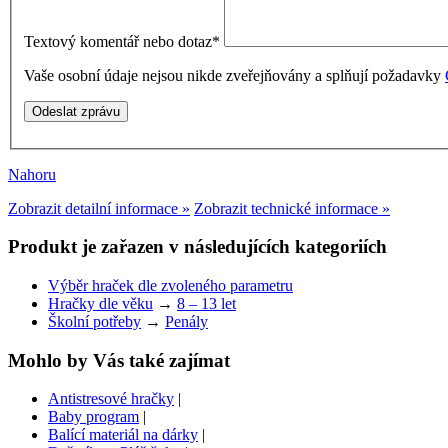
Textový komentář nebo dotaz
*
Vaše osobní údaje nejsou nikde zveřejňovány a splňují požadavky
Nahoru
Zobrazit detailní informace »
Zobrazit technické informace »
Produkt je zařazen v následujících kategoriích
Výběr hraček dle zvoleného parametru
Hračky dle věku
→
8 – 13 let
Školní potřeby
→
Penály
Mohlo by Vás také zajímat
Antistresové hračky
|
Baby program
|
Balící materiál na dárky
|