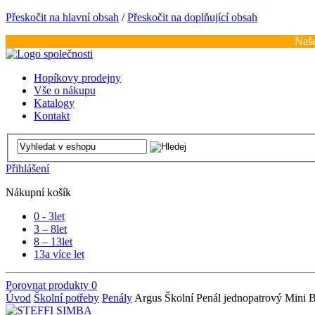
Přeskočit na hlavní obsah
/
Přeskočit na doplňující obsah
Naše
Hopíkovy prodejny
Vše o nákupu
Katalogy
Kontakt
Přihlášení
Nákupní košík
0 - 3
let
3 – 8
let
8 – 13
let
13
a více let
Porovnat produkty
0
Úvod
Školní potřeby
Penály
Argus Školní Penál jednopatrový Mini 