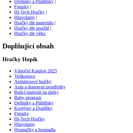
Deštníky a Pláštěnky
|
Figurky
|
Hi-Tech Hračky
|
Hlavolamy
|
Hračky dle materiálu
|
Hračky dle použití
|
Hračky dle věku
Doplňující obsah
Hračky Hopík
Vánoční Katalog 2025
Velikonoce
Antistresové hračky
Auta a dopravní prostředky
Balící materiál na dárky
Baby program
Deštníky a Pláštěnky
Kostýmy a Doplňky
Figurky
Hi-Tech Hračky
Hlavolamy
Houpačky a houpadla