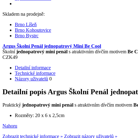
Skladem na prodejně:
Brno Líšeň
Brno Kohoutovice
Brno Bystrc
Argus Školní Penál jednopatrový Mini Be Cool
Školní
jednopatrový mini penál
s atraktivním dívčím motivem
Be C
CZK
49
Detailní informace
Technické informace
Názory uživatelů
0
Detailní popis Argus Školní Penál jednopa
Praktický
jednopatrový mini
penál
s atraktivním dívčím motivem
B
Rozměry: 20 x 6 x 2,5cm
Nahoru
Zobrazit technické informace »
Zobrazit názory uživatelů »