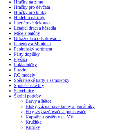
Hračky na zimu
Hračky pro děvčata
Hračky pro kluky
Hudební nástroje
Interiérové dekorace
Létající draci a házedla
Míče a balóny
Odrážedla a odstrkovadla
Panenky a Miminka
Papírenský sortiment
Párty doplňky
Plyšáci
Pokladničky
Puzzle
RC modely
Sběratelské karty a samolepky
Společenské hry
Stavebnice
Školní potřeby
Barvy a štětce
Bloky, záznamové knihy a památníky
Fixy, zvýrazňovače a popisovače
Kapsáře a zástěrky na VV
Kružítka
Kufříky