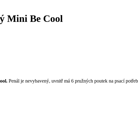
ý Mini Be Cool
ool.
Penál je nevybavený, uvnitř má 6 pružných poutek na psací potře