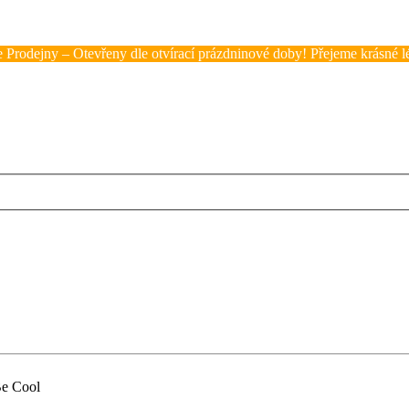
 Prodejny – Otevřeny dle otvírací prázdninové doby! Přejeme krásné lé
Be Cool