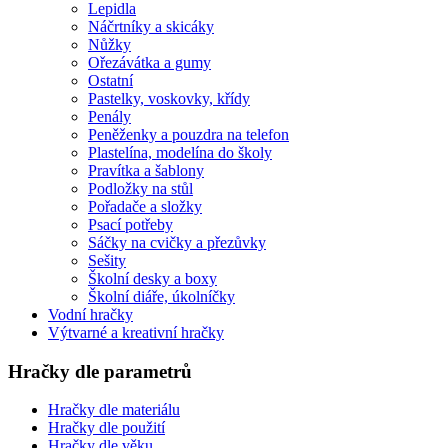
Lepidla
Náčrtníky a skicáky
Nůžky
Ořezávátka a gumy
Ostatní
Pastelky, voskovky, křídy
Penály
Peněženky a pouzdra na telefon
Plastelína, modelína do školy
Pravítka a šablony
Podložky na stůl
Pořadače a složky
Psací potřeby
Sáčky na cvičky a přezůvky
Sešity
Školní desky a boxy
Školní diáře, úkolníčky
Vodní hračky
Výtvarné a kreativní hračky
Hračky dle parametrů
Hračky dle materiálu
Hračky dle použití
Hračky dle věku