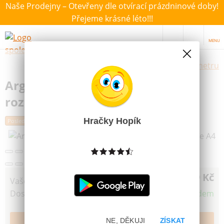
Naše Prodejny – Otevřeny dle otvírací prázdninové doby!
Přejeme krásné léto!!!
MENU
Výběr hraček dle zvoleného parametru
Argus Spirálový blok sešit s
rozřaďovačem We Are A4
Hračky Hopík
Poslední šance
259 Kč
Vaše cena
Dostupnost
Skladem
NE, DĚKUJI
ZÍSKAT