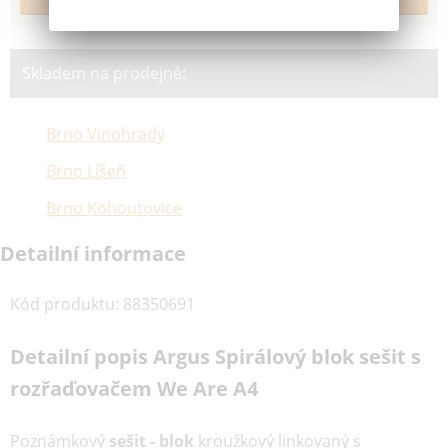
Skladem na prodejně:
Brno Vinohrady
Brno Líšeň
Brno Kohoutovice
Detailní informace
Kód produktu
:
88350691
Detailní popis Argus Spirálový blok sešit s
rozřaďovačem We Are A4
Poznámkový
sešit - blok
kroužkový linkovaný s