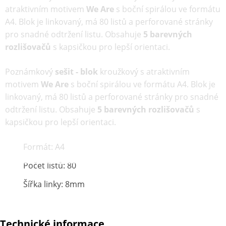
atraktivním motivem
We Are
s boční spirálou ve formátu
A4. Blok je linkovaný, má 80 listů a perforované stránky
pro snadné odtržení listu. Obsahuje
5 barevných
rozlišovačů
s kapsičkou pro lepší orientaci.
Poznámkový
sešit - blok
kroužkový s atraktivním
motivem
We Are
s boční spirálou ve formátu A4. Blok je
linkovaný, má 80 listů a perforované stránky pro snadné
odtržení listu. Obsahuje
5 barevných rozlišovačů
s
kapsičkou pro lepší orientaci.
Formát: A4
Počet listů: 80
Šířka linky: 8mm
Technické informace