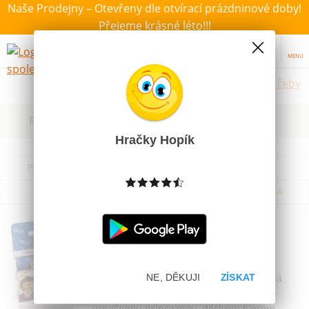
Naše Prodejny – Otevřeny dle otvírací prázdninové doby!
Přejeme krásné léto!!!
MENU
Školní potřeby
Filtrovat dle dostupnosti, ceny, výrobce
Hračky Hopík
Podle názvu od A do Z
Od nejdražšího
Od nejlevnějšího
Podle názvu od Z do A
JOVI Barvy na obličej 5ks
Skladem
119 Kč
Ozdob si obličej a tělo barvičkami! Skvělá
NE, DĚKUJI
ZÍSKAT
zábava pro tebe i tvé kamarády. Staň se
vznešenou princeznou, děsivým tygrem …