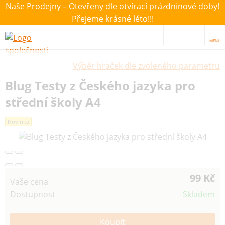
Naše Prodejny – Otevřeny dle otvírací prázdninové doby!
Přejeme krásné léto!!!
MENU
Výběr hraček dle zvoleného parametru
Blug Testy z Českého jazyka pro
střední školy A4
Novinka
99 Kč
Vaše cena
Dostupnost
Skladem