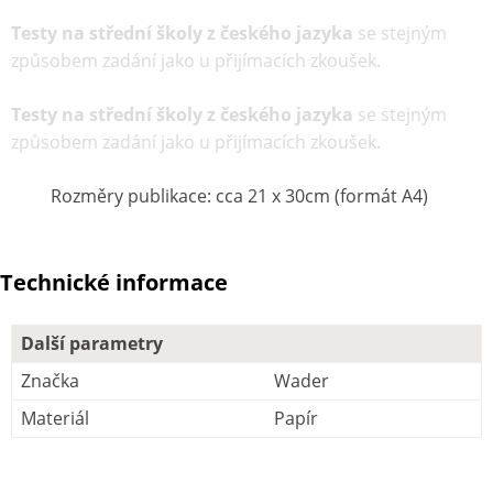
Testy na střední školy z českého jazyka
se stejným
způsobem zadání jako u přijímacích zkoušek.
Testy na střední školy z českého jazyka
se stejným
způsobem zadání jako u přijímacích zkoušek.
Rozměry publikace: cca 21 x 30cm (formát A4)
Technické informace
Další parametry
Značka
Wader
Materiál
Papír