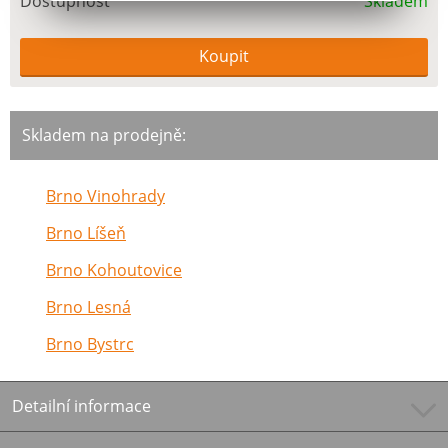
Dostupnost
Skladem
Skladem na prodejně:
Brno Vinohrady
Brno Líšeň
Brno Kohoutovice
Brno Lesná
Brno Bystrc
Detailní informace