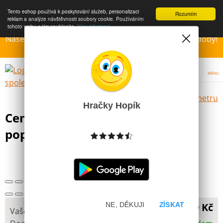
Tento eshop používá k poskytování služeb, personalizaci
Rozumím
reklam a analýze návštěvnosti soubory cookie. Používáním
tohoto webu s tím souhlasíte.
Více informací
Naše Prodejny – Otevřeny dle otvírací prázdninové doby!
Přejeme krásné léto!!!
MENU
Výběr hraček dle zvoleného parametru
Hračky Hopík
Centropen trojhranné fixy
popisovače 30 ks
109 Kč
NE, DĚKUJI
ZÍSKAT
Vaše cena