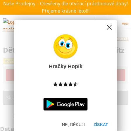
Naše Prodejny – Otevřeny dle otvírací prázdninové doby!
Přejeme krásné léto!!!
MENU
Výběr hraček dle zvoleného parametru
Dětský Kufřík 30cm Baletka Herlitz
Novinka
Hračky Hopík
Produkt již bohužel není dostupný
Skladem na prodejně:
Brno Bystrc
NE, DĚKUJI
ZÍSKAT
Detailní informace