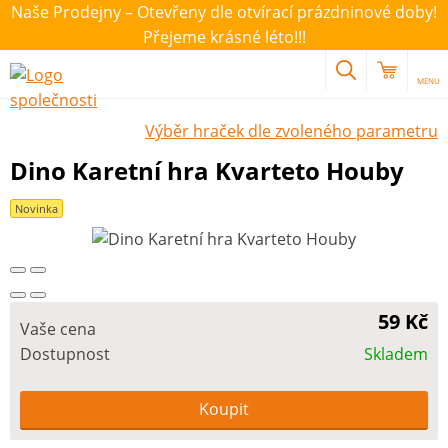
Naše Prodejny – Otevřeny dle otvírací prázdninové doby!
Přejeme krásné léto!!!
MENU
Výběr hraček dle zvoleného parametru
Dino Karetní hra Kvarteto Houby
Novinka
59 Kč
Vaše cena
Dostupnost
Skladem