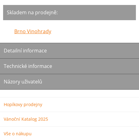
Skladem na prodejně:
Brno Vinohrady
Detailní informace
Technické informace
Názory uživatelů
Hopíkovy prodejny
Vánoční Katalog 2025
Vše o nákupu