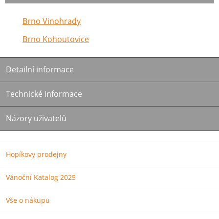
Brno Vinohrady
Brno Kohoutovice
Detailní informace
Technické informace
Názory uživatelů
Hopíkovy prodejny
Vánoční Katalog 2025
Vše o nákupu