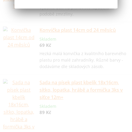
Vybavte děti na pískoviště lopatičkami v
podobě zmrzliny.
Konvička plast 14cm od 24 měsíců
Skladem
69 Kč
Hezká malá konvička z kvalitního barevného
plastu pro malé zahradníky. Různé barvy -
dodáváme dle skladových zásob.
Sada na písek plast kbelík 18x16cm,
sítko, lopatka, hrábě a formička 3ks v
síťce 12m+
Skladem
89 Kč