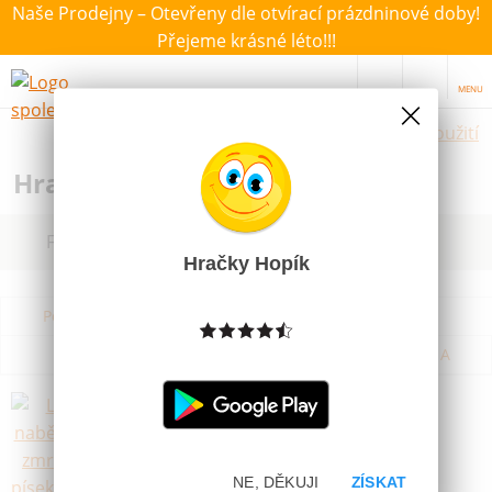
Naše Prodejny – Otevřeny dle otvírací prázdninové doby!
Přejeme krásné léto!!!
MENU
Hračky dle použití
Hračky na ven a zahradu
Filtrovat dle dostupnosti, ceny, výrobce
Hračky Hopík
Podle názvu od A do Z
Od nejdražšího
Od nejlevnějšího
Podle názvu od Z do A
Lopatka naběračka na zmrzlinu na
písek plastová 18cm
Skladem
NE, DĚKUJI
ZÍSKAT
19 Kč