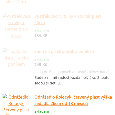
Vystřelovací vrtulky + startér plast
20cm
Skladem
139 Kč
Sada na písek statek s poníkem
Skladem
249 Kč
Sada hraček na písek v krásné růžové barvě.
Bude z ní mít radost každá holčička. S touto
sadou si děti u…
Odrážedlo Rolocykl červený plast výška
sedadla 26cm od 18 měsíců
Skladem