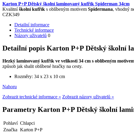
Karton P+P Dětský školní laminovaný kufřík Spiderman 34cm
Kvalitní
školní kufřík
s oblíbeným motivem
Spidermana
, vhodný n
CZK
349
Detailní informace
Technické informace
Názory uživatelů
0
Detailní popis Karton P+P Dětský školní 
Hezký laminovaný kufřík ve velikosti 34 cm s oblíbeným motive
způsob jak sbalit oblíbené hračky na cesty.
Rozměry: 34 x 23 x 10 cm
Nahoru
Zobrazit technické informace »
Zobrazit názory uživatelů »
Parametry Karton P+P Dětský školní lam
Pohlaví
Chlapci
Značka
Karton P+P