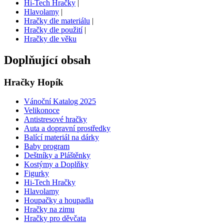
Hi-Tech Hračky
|
Hlavolamy
|
Hračky dle materiálu
|
Hračky dle použití
|
Hračky dle věku
Doplňující obsah
Hračky Hopík
Vánoční Katalog 2025
Velikonoce
Antistresové hračky
Auta a dopravní prostředky
Balící materiál na dárky
Baby program
Deštníky a Pláštěnky
Kostýmy a Doplňky
Figurky
Hi-Tech Hračky
Hlavolamy
Houpačky a houpadla
Hračky na zimu
Hračky pro děvčata