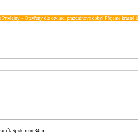
 Prodejny – Otevřeny dle otvírací prázdninové doby! Přejeme krásné lé
 kufřík Spiderman 34cm