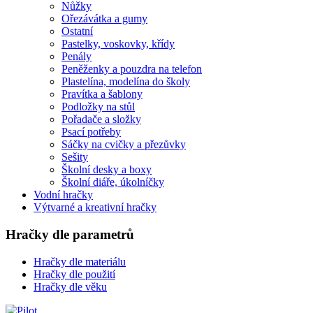
Nůžky
Ořezávátka a gumy
Ostatní
Pastelky, voskovky, křídy
Penály
Peněženky a pouzdra na telefon
Plastelína, modelína do školy
Pravítka a šablony
Podložky na stůl
Pořadače a složky
Psací potřeby
Sáčky na cvičky a přezůvky
Sešity
Školní desky a boxy
Školní diáře, úkolníčky
Vodní hračky
Výtvarné a kreativní hračky
Hračky dle parametrů
Hračky dle materiálu
Hračky dle použití
Hračky dle věku