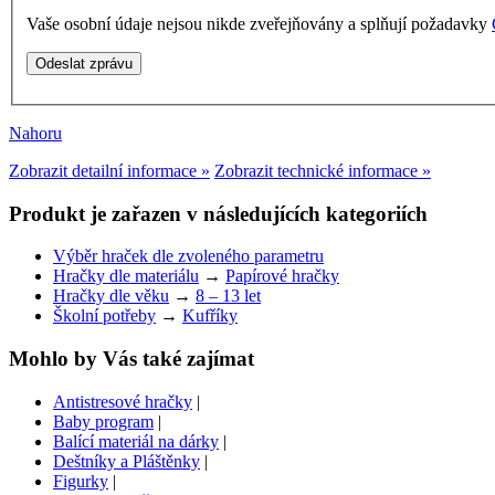
Vaše osobní údaje nejsou nikde zveřejňovány a splňují požadavky
Nahoru
Zobrazit detailní informace »
Zobrazit technické informace »
Produkt je zařazen v následujících kategoriích
Výběr hraček dle zvoleného parametru
Hračky dle materiálu
→
Papírové hračky
Hračky dle věku
→
8 – 13 let
Školní potřeby
→
Kufříky
Mohlo by Vás také zajímat
Antistresové hračky
|
Baby program
|
Balící materiál na dárky
|
Deštníky a Pláštěnky
|
Figurky
|