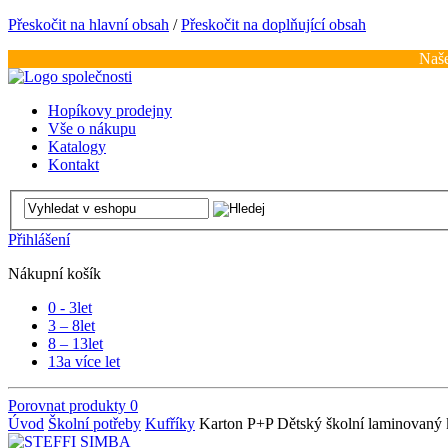
Přeskočit na hlavní obsah
/
Přeskočit na doplňující obsah
Naše
Hopíkovy prodejny
Vše o nákupu
Katalogy
Kontakt
Přihlášení
Nákupní košík
0 - 3
let
3 – 8
let
8 – 13
let
13
a více let
Porovnat produkty
0
Úvod
Školní potřeby
Kufříky
Karton P+P Dětský školní laminovaný