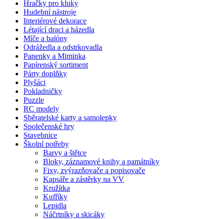
Hračky pro kluky
Hudební nástroje
Interiérové dekorace
Létající draci a házedla
Míče a balóny
Odrážedla a odstrkovadla
Panenky a Miminka
Papírenský sortiment
Párty doplňky
Plyšáci
Pokladničky
Puzzle
RC modely
Sběratelské karty a samolepky
Společenské hry
Stavebnice
Školní potřeby
Barvy a štětce
Bloky, záznamové knihy a památníky
Fixy, zvýrazňovače a popisovače
Kapsáře a zástěrky na VV
Kružítka
Kufříky
Lepidla
Náčrtníky a skicáky