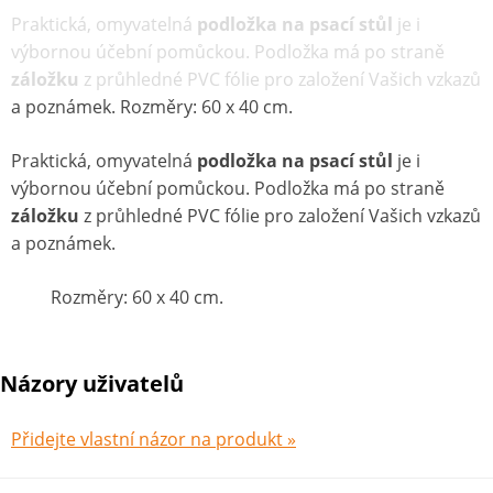
Praktická, omyvatelná
podložka na psací stůl
je i
výbornou účební pomůckou. Podložka má po straně
záložku
z průhledné PVC fólie pro založení Vašich vzkazů
a poznámek. Rozměry: 60 x 40 cm.
Praktická, omyvatelná
podložka na psací stůl
je i
výbornou účební pomůckou. Podložka má po straně
záložku
z průhledné PVC fólie pro založení Vašich vzkazů
a poznámek.
Rozměry: 60 x 40 cm.
Názory uživatelů
Přidejte vlastní názor na produkt »