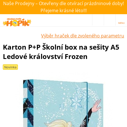
Naše Prodejny – Otevřeny dle otvírací prázdninové doby!
Přejeme krásné léto!!!
MENU
Výběr hraček dle zvoleného parametru
Karton P+P Školní box na sešity A5
Ledové království Frozen
Novinka