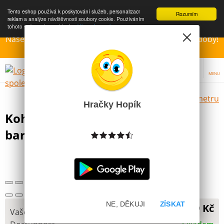
Tento eshop používá k poskytování služeb, personalizaci
Rozumím
reklam a analýze návštěvnosti soubory cookie. Používáním
tohoto webu s tím souhlasíte.
Více informací
Naše Prodejny – Otevřeny dle otvírací prázdninové doby!
Přejeme krásné léto!!!
MENU
Výběr hraček dle zvoleného parametru
Hračky Hopík
Koh-I-Noor Kalíšky na vodové
barvy
NE, DĚKUJI
ZÍSKAT
29 Kč
Vaše cena