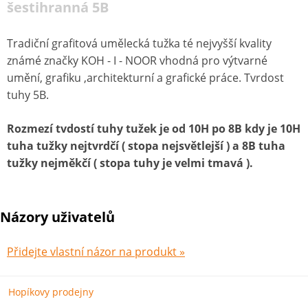
šestihranná 5B
Tradiční grafitová umělecká tužka té nejvyšší kvality
známé značky KOH - I - NOOR vhodná pro výtvarné
umění, grafiku ,architekturní a grafické práce. Tvrdost
tuhy 5B.
Rozmezí tvdostí tuhy tužek je od 10H po 8B kdy je 10H
tuha tužky nejtvrdčí ( stopa nejsvětlejší ) a 8B tuha
tužky nejměkčí ( stopa tuhy je velmi tmavá ).
Názory uživatelů
Přidejte vlastní názor na produkt »
Hopíkovy prodejny