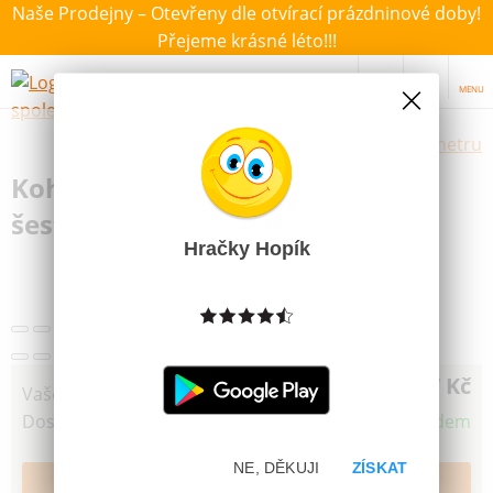
Naše Prodejny – Otevřeny dle otvírací prázdninové doby!
Přejeme krásné léto!!!
MENU
Výběr hraček dle zvoleného parametru
Koh-I-Noor Tužka technická
šestihranná 5B
Hračky Hopík
17 Kč
Vaše cena
Dostupnost
Skladem
NE, DĚKUJI
ZÍSKAT