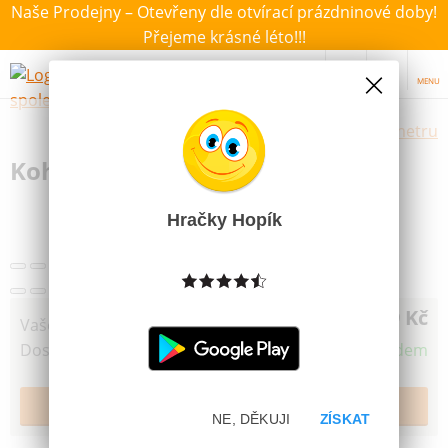
Naše Prodejny – Otevřeny dle otvírací prázdninové doby!
Přejeme krásné léto!!!
MENU
Výběr hraček dle zvoleného parametru
Koh-I-Noor Voskovky 12 ks
Hračky Hopík
39 Kč
Vaše cena
Dostupnost
Skladem
NE, DĚKUJI
ZÍSKAT