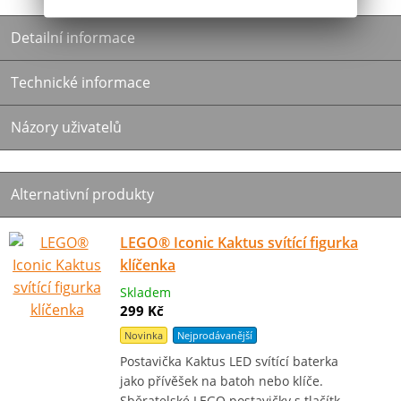
Detailní informace
Technické informace
Názory uživatelů
Alternativní produkty
LEGO® Iconic Kaktus svítící figurka
klíčenka
Skladem
299 Kč
Novinka
Nejprodávanější
Postavička Kaktus LED svítící baterka
jako přívěšek na batoh nebo klíče.
Sběratelské LEGO postavičky s tlačítk…