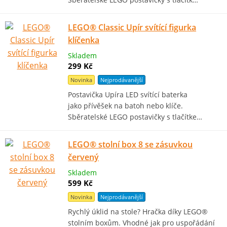
LEGO® Classic Upír svítící figurka
klíčenka
Skladem
299 Kč
Novinka
Nejprodávanější
Postavička Upíra LED svítící baterka
jako přívěšek na batoh nebo klíče.
Sběratelské LEGO postavičky s tlačítke…
LEGO® stolní box 8 se zásuvkou
červený
Skladem
599 Kč
Novinka
Nejprodávanější
Rychlý úklid na stole? Hračka díky LEGO®
stolním boxům. Vhodné jak pro uspořádání