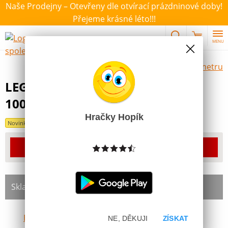
Naše Prodejny – Otevřeny dle otvírací prázdninové doby!
Přejeme krásné léto!!!
MENU
Výběr hraček dle zvoleného parametru
LEGO® box na svačinu růžový
100x200x75mm
Hračky Hopík
Novinka
Produkt již bohužel není dostupný
Skladem na prodejně:
Brno Kohoutovice
NE, DĚKUJI
ZÍSKAT