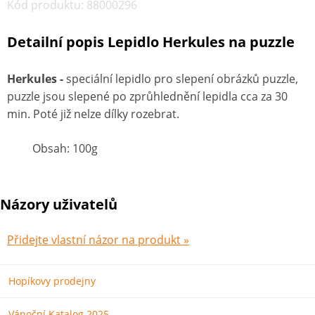
Kód produktu
:
88000296
Detailní popis Lepidlo Herkules na puzzle
Herkules -
speciální lepidlo pro slepení obrázků puzzle,
puzzle jsou slepené po zprůhlednění lepidla cca za 30
min. Poté již nelze dílky rozebrat.
Obsah: 100g
Názory uživatelů
Přidejte vlastní názor na produkt »
Hopíkovy prodejny
Vánoční Katalog 2025