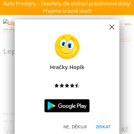
Naše Prodejny – Otevřeny dle otvírací prázdninové doby!
Přejeme krásné léto!!!
MENU
Výběr hraček dle zvoleného parametru
Lepidlo Herkules na puzzle
Hračky Hopík
NE, DĚKUJI
ZÍSKAT
79 Kč
Vaše cena