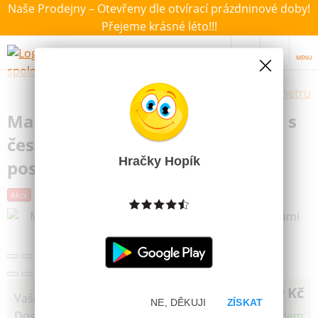
Naše Prodejny – Otevřeny dle otvírací prázdninové doby!
Přejeme krásné léto!!!
MENU
Výběr hraček dle zvoleného parametru
Made Autobus Leo Express 12cm s
českými větami řidiče a palubní
Hračky Hopík
posádky
Akce
Novinka
Další obrázky
249 Kč
Vaše cena
NE, DĚKUJI
ZÍSKAT
Dostupnost
Skladem