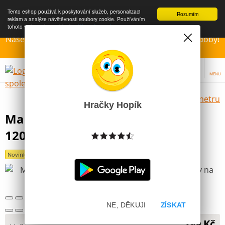
Tento eshop používá k poskytování služeb, personalizaci
Rozumím
reklam a analýze návštěvnosti soubory cookie. Používáním
tohoto webu s tím souhlasíte.
Více informací
Naše Prodejny – Otevřeny dle otvírací prázdninové doby!
Přejeme krásné léto!!!
MENU
Výběr hraček dle zvoleného parametru
Hračky Hopík
Made Karnevalový Kostým Upír
120-130 cm Šaty na karneval
Novinka
NE, DĚKUJI
ZÍSKAT
299 Kč