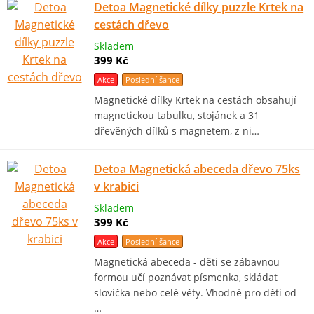
Detoa Magnetické dílky puzzle Krtek na
cestách dřevo
Skladem
399 Kč
Akce
Poslední šance
Magnetické dílky Krtek na cestách obsahují
magnetickou tabulku, stojánek a 31
dřevěných dílků s magnetem, z ni…
Detoa Magnetická abeceda dřevo 75ks
v krabici
Skladem
399 Kč
Akce
Poslední šance
Magnetická abeceda - děti se zábavnou
formou učí poznávat písmenka, skládat
slovíčka nebo celé věty. Vhodné pro děti od
…