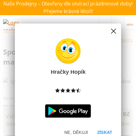
Naše Prodejny – Otevřeny dle otvírací prázdninové doby!
Přejeme krásné léto!!!
MENU
Výběr hraček dle zvoleného parametru
Společenská Hra Šachy cestovní
magnetické dřevěné kameny
Hračky Hopík
Další obrázky
299 Kč
Vaše cena
Dostupnost
Skladem
NE, DĚKUJI
ZÍSKAT