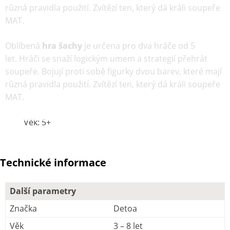
různá pravidla použití. Zvítězí ten, který dá králi soupeře
MAT.
Oblíbená
hra šachy
je určena pro dva hráče od 5
let. Hráči se snaží logickým umem a strategií přehrát
soupeře. Bojují proti sobě figurky dvou barev, které mají
různá pravidla použití. Zvítězí ten, který dá králi soupeře
MAT.
Věk: 5+
Technické informace
Další parametry
Značka
Detoa
Věk
3 – 8 let