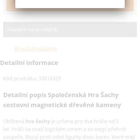
Skladem na prodejně:
Brno Kohoutovice
Detailní informace
Kód produktu
:
33014329
Detailní popis Společenská Hra Šachy
cestovní magnetické dřevěné kameny
Oblíbená
hra šachy
je určena pro dva hráče od 5
let. Hráči se snaží logickým umem a strategií přehrát
soupeře. Bojují proti sobě figurky dvou barev, které mají