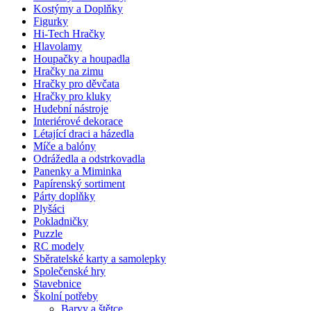
Kostýmy a Doplňky
Figurky
Hi-Tech Hračky
Hlavolamy
Houpačky a houpadla
Hračky na zimu
Hračky pro děvčata
Hračky pro kluky
Hudební nástroje
Interiérové dekorace
Létající draci a házedla
Míče a balóny
Odrážedla a odstrkovadla
Panenky a Miminka
Papírenský sortiment
Párty doplňky
Plyšáci
Pokladničky
Puzzle
RC modely
Sběratelské karty a samolepky
Společenské hry
Stavebnice
Školní potřeby
Barvy a štětce