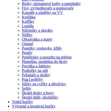
Bloky, záznamové knihy a památníky
Fixy, zvýrazňovače a popisovače
Kapsáře a zástěrky na VV
Kružítka
Kufříky
Lepidla
Náčrtníky a skicáky
Nůžky
Ořezávátka a gumy
Ostatní
Pastelky, voskovky, křídy
Penály
Peněženky a pouzdra na telefon
Plastelína, modelína do školy
Pravítka a šablony
Podložky na stůl
Pořadače a složky
Psací potřeby
Sáčky na cvičky a přezůvky
Sešity
Školní desky a boxy
Školní diáře, úkolníčky
Vodní hračky
Výtvarné a kreativní hračky