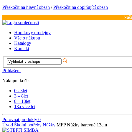
Přeskočit na hlavní obsah
/
Přeskočit na doplňující obsah
Naše
Hopíkovy prodejny
Vše o nákupu
Katalogy
Kontakt
Přihlášení
Nákupní košík
0 - 3
let
3 – 8
let
8 – 13
let
13
a více let
Porovnat produkty
0
Úvod
Školní potřeby
Nůžky
MFP Nůžky barevné 13cm