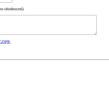
pro ohodnocení)
GDPR
.