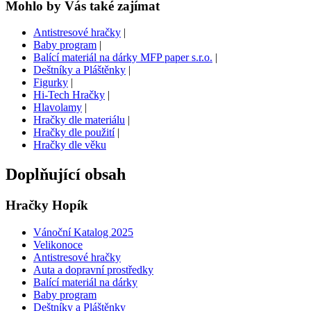
Mohlo by Vás také zajímat
Antistresové hračky
|
Baby program
|
Balící materiál na dárky MFP paper s.r.o.
|
Deštníky a Pláštěnky
|
Figurky
|
Hi-Tech Hračky
|
Hlavolamy
|
Hračky dle materiálu
|
Hračky dle použití
|
Hračky dle věku
Doplňující obsah
Hračky Hopík
Vánoční Katalog 2025
Velikonoce
Antistresové hračky
Auta a dopravní prostředky
Balící materiál na dárky
Baby program
Deštníky a Pláštěnky