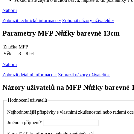
Pokud máte zájem o určitou barvu, napište to do poznámky v o
Nahoru
Zobrazit technické informace »
Zobrazit názory uživatelů »
Parametry MFP Nůžky barevné 13cm
Značka
MFP
Věk
3 – 8 let
Nahoru
Zobrazit detailní informace »
Zobrazit názory uživatelů »
Názory uživatelů na MFP Nůžky barevné 1
Hodnocení uživatelů
Nejhodnotnější příspěvky s vlastními zkušenostmi nebo radami o
Jméno a příjmení
*
E-mail
*
(Tato informace nebude zveřejněna.)