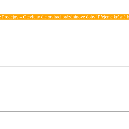
 Prodejny – Otevřeny dle otvírací prázdninové doby! Přejeme krásné lé