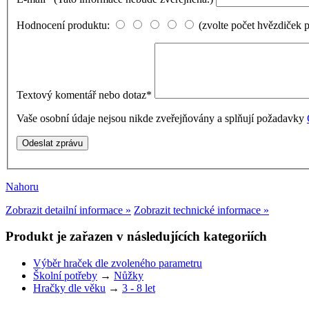
Hodnocení produktu:
(zvolte počet hvězdiček 
Textový komentář nebo dotaz
*
Vaše osobní údaje nejsou nikde zveřejňovány a splňují požadavky
Nahoru
Zobrazit detailní informace »
Zobrazit technické informace »
Produkt je zařazen v následujících kategoriích
Výběr hraček dle zvoleného parametru
Školní potřeby
→
Nůžky
Hračky dle věku
→
3 - 8 let