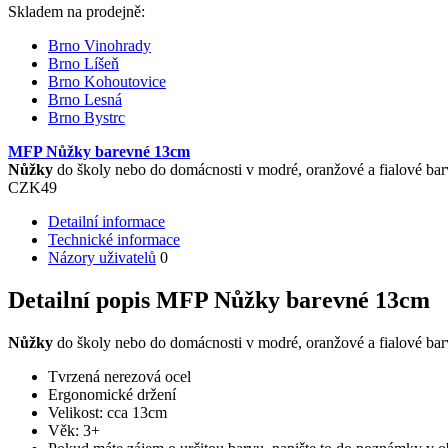
Skladem na prodejně:
Brno Vinohrady
Brno Líšeň
Brno Kohoutovice
Brno Lesná
Brno Bystrc
MFP Nůžky barevné 13cm
Nůžky
do školy nebo do domácnosti v modré, oranžové a fialové bar
CZK
49
Detailní informace
Technické informace
Názory uživatelů
0
Detailní popis MFP Nůžky barevné 13cm
Nůžky
do školy nebo do domácnosti v modré, oranžové a fialové bar
Tvrzená nerezová ocel
Ergonomické držení
Velikost: cca 13cm
Věk: 3+