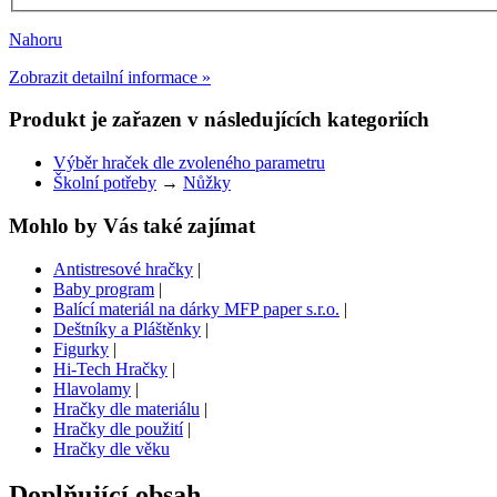
Nahoru
Zobrazit detailní informace »
Produkt je zařazen v následujících kategoriích
Výběr hraček dle zvoleného parametru
Školní potřeby
→
Nůžky
Mohlo by Vás také zajímat
Antistresové hračky
|
Baby program
|
Balící materiál na dárky MFP paper s.r.o.
|
Deštníky a Pláštěnky
|
Figurky
|
Hi-Tech Hračky
|
Hlavolamy
|
Hračky dle materiálu
|
Hračky dle použití
|
Hračky dle věku
Doplňující obsah