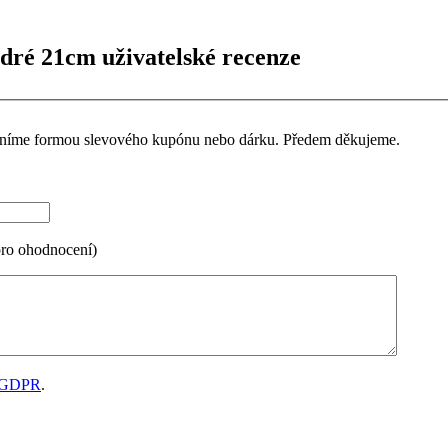
ré 21cm uživatelské recenze
ceníme formou slevového kupónu nebo dárku. Předem děkujeme.
pro ohodnocení)
GDPR
.