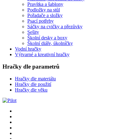
Pravítka a šablony
Podložky na stůl
Pořadače a složky
Psací potřeby
Sáčky na cvičky a přezůvky
Sešity
Školní desky a boxy
Školní diáře, úkolníčky
Vodní hračky
Výtvarné a kreativní hračky
Hračky dle parametrů
Hračky dle materiálu
Hračky dle použití
Hračky dle věku