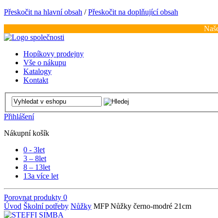
Přeskočit na hlavní obsah
/
Přeskočit na doplňující obsah
Naše
Hopíkovy prodejny
Vše o nákupu
Katalogy
Kontakt
Přihlášení
Nákupní košík
0 - 3
let
3 – 8
let
8 – 13
let
13
a více let
Porovnat produkty
0
Úvod
Školní potřeby
Nůžky
MFP Nůžky černo-modré 21cm