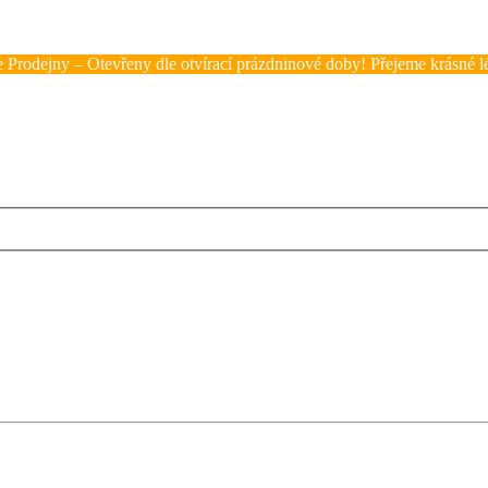
 Prodejny – Otevřeny dle otvírací prázdninové doby! Přejeme krásné lé