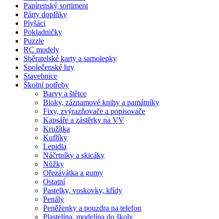
Papírenský sortiment
Párty doplňky
Plyšáci
Pokladničky
Puzzle
RC modely
Sběratelské karty a samolepky
Společenské hry
Stavebnice
Školní potřeby
Barvy a štětce
Bloky, záznamové knihy a památníky
Fixy, zvýrazňovače a popisovače
Kapsáře a zástěrky na VV
Kružítka
Kufříky
Lepidla
Náčrtníky a skicáky
Nůžky
Ořezávátka a gumy
Ostatní
Pastelky, voskovky, křídy
Penály
Peněženky a pouzdra na telefon
Plastelína, modelína do školy