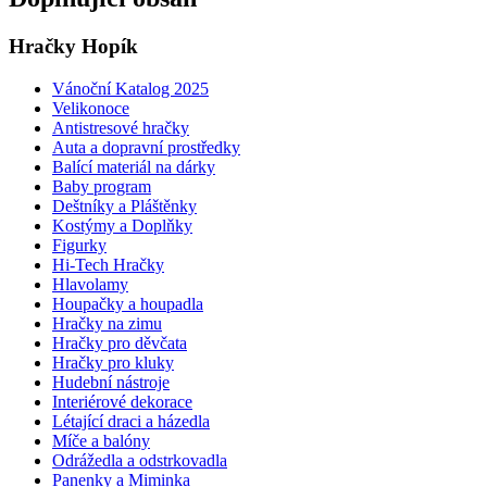
Hračky Hopík
Vánoční Katalog 2025
Velikonoce
Antistresové hračky
Auta a dopravní prostředky
Balící materiál na dárky
Baby program
Deštníky a Pláštěnky
Kostýmy a Doplňky
Figurky
Hi-Tech Hračky
Hlavolamy
Houpačky a houpadla
Hračky na zimu
Hračky pro děvčata
Hračky pro kluky
Hudební nástroje
Interiérové dekorace
Létající draci a házedla
Míče a balóny
Odrážedla a odstrkovadla
Panenky a Miminka