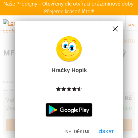
Naše Prodejny – Otevřeny dle otvírací prázdninové doby!
Přejeme krásné léto!!!
MENU
Výběr hraček dle zvoleného parametru
MFP Pořadač A4 4 kroužky zelený
Hračky Hopík
89 Kč
Vaše cena
Dostupnost
Skladem
NE, DĚKUJI
ZÍSKAT