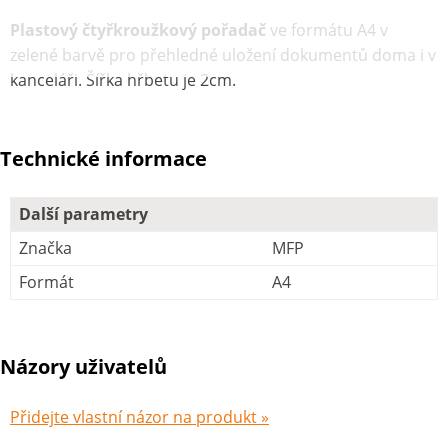
Plastový čtyřkroužkový pořadač
ve formátu A4 v
zelené barvě pro přehledné uložení dokumentů doma i v
kanceláři. Šířka hřbetu je 2cm.
Technické informace
Další parametry
Značka
MFP
Formát
A4
Názory uživatelů
Přidejte vlastní názor na produkt »