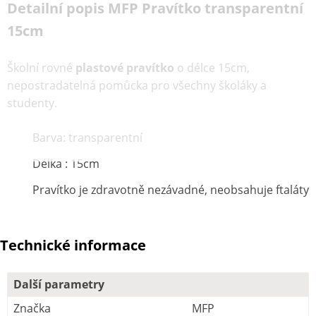
Detailní popis MFP Pravítko transparentní
15cm
Školní rovné
plastové pravítko
o délce 15cm,
nepostradatelná pomůcka pro všechny školáky a
studenty.
Barva: transparentní
Délka : 15cm
Pravítko je zdravotně nezávadné, neobsahuje ftaláty
Technické informace
Další parametry
Značka
MFP