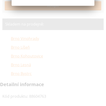
Skladem na prodejně:
Brno Vinohrady
Brno Líšeň
Brno Kohoutovice
Brno Lesná
Brno Bystrc
Detailní informace
Kód produktu
:
88604763