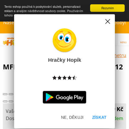
Tento eshop používá k poskytování služeb, personalizaci
Rozumím
reklam a analýze návštěvnosti soubory cookie. Používáním
tohoto webu s tím souhlasíte.
Více informací
Naše Prodejny – Otevřeny dle otvírací prázdninové doby!
Přejeme krásné léto!!!
MENU
Výběr hraček dle zvoleného parametru
Hračky Hopík
MFP Sada plochých štětců č.8,10,12
59 Kč
Vaše cena
NE, DĚKUJI
ZÍSKAT
Dostupnost
Skladem