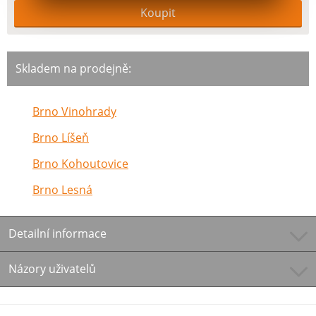
Skladem na prodejně:
Brno Vinohrady
Brno Líšeň
Brno Kohoutovice
Brno Lesná
Detailní informace
Názory uživatelů