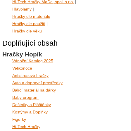
Hi-Tech Hračky MaDe, spol. s r.o.
|
Hlavolamy
|
Hračky dle materiálu
|
Hračky dle použití
|
Hračky dle věku
Doplňující obsah
Hračky Hopík
Vánoční Katalog 2025
Velikonoce
Antistresové hračky
Auta a dopravní prostředky
Balící materiál na dárky
Baby program
Deštníky a Pláštěnky
Kostýmy a Doplňky
Figurky
Hi-Tech Hračky