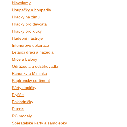
Hlavolamy
Houpačky a houpadla
Hračky na zimu
Hračky pro děvčata
Hračky pro kluky
Hudební nástroje
Interiérové dekorace
Létající draci a házedla
Míče a balóny
Odrážedla a odstrkovadla
Panenky a Miminka
Papírenský sortiment
Párty doplňky
Plyšáci
Pokladničky
Puzzle
RC modely
Sběratelské karty a samolepky