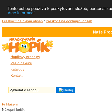
Tento eshop používá k poskytování služeb, personaliza
Více informací
Přeskočit na hlavní obsah
/
Přeskočit na doplňující obsah
Naše Prod
Hopíkovy prodejny
Vše o nákupu
Katalogy
Kontakt
Přihlášení
Nákupní košík