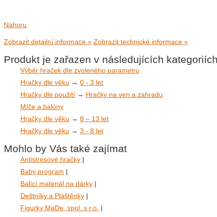
Nahoru
Zobrazit detailní informace »
Zobrazit technické informace »
Produkt je zařazen v následujících kategoriíc
Výběr hraček dle zvoleného parametru
Hračky dle věku
→
0 - 3 let
Hračky dle použití
→
Hračky na ven a zahradu
Míče a balóny
Hračky dle věku
→
8 – 13 let
Hračky dle věku
→
3 - 8 let
Mohlo by Vás také zajímat
Antistresové hračky
|
Baby program
|
Balící materiál na dárky
|
Deštníky a Pláštěnky
|
Figurky MaDe, spol. s r.o.
|