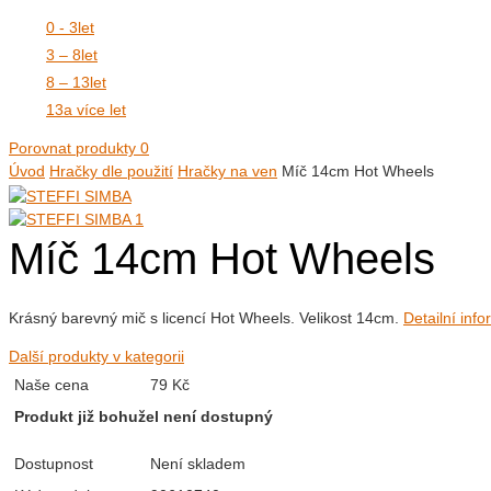
0 - 3
let
3 – 8
let
8 – 13
let
13
a více let
Porovnat produkty
0
Úvod
Hračky dle použití
Hračky na ven
Míč 14cm Hot Wheels
Míč 14cm Hot Wheels
Krásný barevný mič s licencí Hot Wheels. Velikost 14cm.
Detailní inf
Další produkty v kategorii
Naše cena
79 Kč
Produkt již bohužel není dostupný
Dostupnost
Není skladem