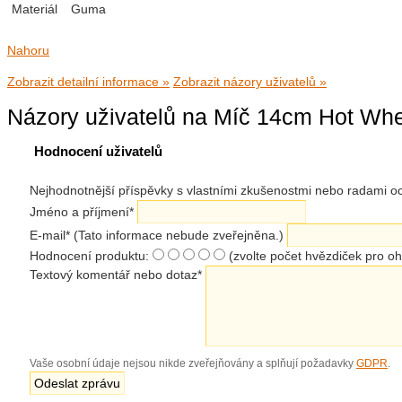
Materiál
Guma
Nahoru
Zobrazit detailní informace »
Zobrazit názory uživatelů »
Názory uživatelů na Míč 14cm Hot Whe
Hodnocení uživatelů
Nejhodnotnější příspěvky s vlastními zkušenostmi nebo radami
Jméno a příjmení
*
E-mail
*
(Tato informace nebude zveřejněna.)
Hodnocení produktu:
(zvolte počet hvězdiček pro o
Textový komentář nebo dotaz
*
Vaše osobní údaje nejsou nikde zveřejňovány a splňují požadavky
GDPR
.