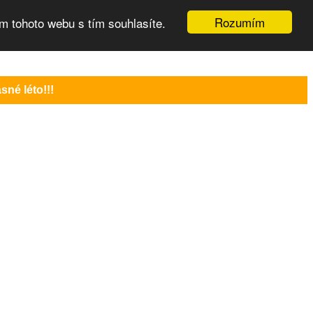
Rozumím
m tohoto webu s tím souhlasíte.
né léto!!!