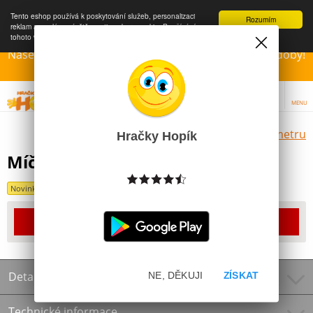
Tento eshop používá k poskytování služeb, personalizaci
Rozumím
reklam a analýze návštěvnosti soubory cookie. Používáním
tohoto webu s tím souhlasíte.
Více informací
Naše Prodejny – Otevřeny dle otvírací prázdninové doby!
Přejeme krásné léto!!!
MENU
Výběr hraček dle zvoleného parametru
Hračky Hopík
Míč 14cm Kočičky miláčci
Novinka
Produkt již bohužel není dostupný
Detailní informace
NE, DĚKUJI
ZÍSKAT
Technické informace