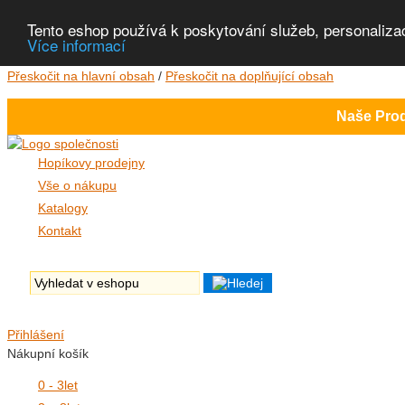
Tento eshop používá k poskytování služeb, personaliza
Více informací
Přeskočit na hlavní obsah
/
Přeskočit na doplňující obsah
Naše Prod
Hopíkovy prodejny
Vše o nákupu
Katalogy
Kontakt
Přihlášení
Nákupní košík
0 - 3
let