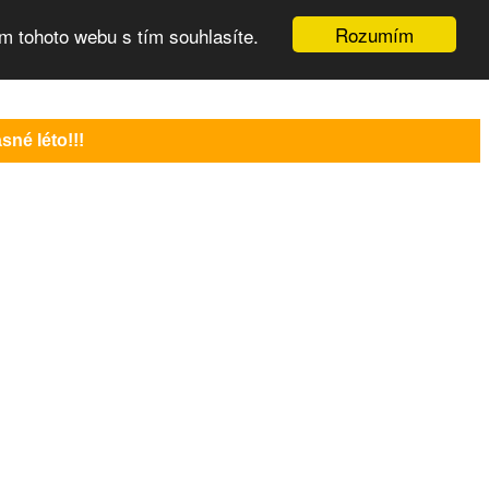
Rozumím
m tohoto webu s tím souhlasíte.
né léto!!!