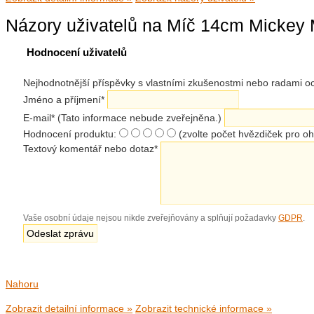
Názory uživatelů na Míč 14cm Mickey 
Hodnocení uživatelů
Nejhodnotnější příspěvky s vlastními zkušenostmi nebo radami
Jméno a příjmení
*
E-mail
*
(Tato informace nebude zveřejněna.)
Hodnocení produktu:
(zvolte počet hvězdiček pro o
Textový komentář nebo dotaz
*
Vaše osobní údaje nejsou nikde zveřejňovány a splňují požadavky
GDPR
.
Nahoru
Zobrazit detailní informace »
Zobrazit technické informace »