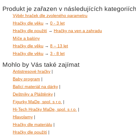
Produkt je zařazen v následujících kategoriíc
Výběr hraček dle zvoleného parametru
Hračky dle věku
→
0 - 3 let
Hračky dle použití
→
Hračky na ven a zahradu
Míče a balóny
Hračky dle věku
→
8 – 13 let
Hračky dle věku
→
3 - 8 let
Mohlo by Vás také zajímat
Antistresové hračky
|
Baby program
|
Balící materiál na dárky
|
Deštníky a Pláštěnky
|
Figurky MaDe, spol. s r.o.
|
Hi-Tech Hračky MaDe, spol. s r.o.
|
Hlavolamy
|
Hračky dle materiálu
|
Hračky dle použití
|