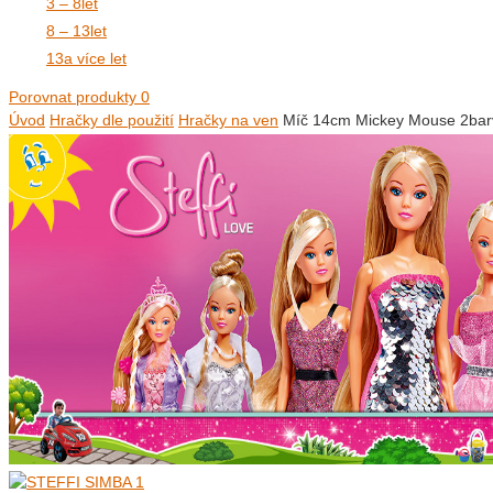
3 – 8
let
8 – 13
let
13
a více let
Porovnat produkty
0
Úvod
Hračky dle použití
Hračky na ven
Míč 14cm Mickey Mouse 2bar