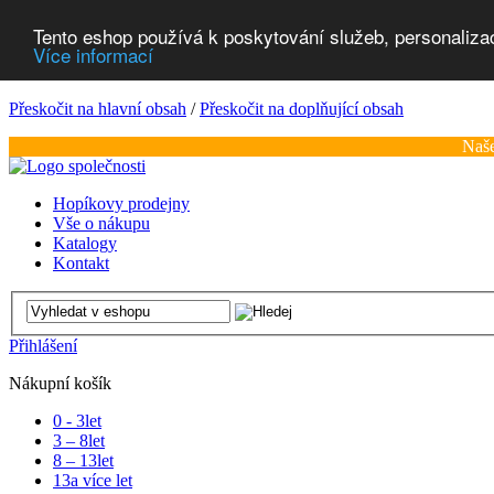
Tento eshop používá k poskytování služeb, personaliza
Více informací
Přeskočit na hlavní obsah
/
Přeskočit na doplňující obsah
Naše
Hopíkovy prodejny
Vše o nákupu
Katalogy
Kontakt
Přihlášení
Nákupní košík
0 - 3
let
3 – 8
let
8 – 13
let
13
a více let