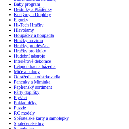
Baby program
Deštníky a Pláštěnky
Kostýmy a Doplňky
Figurky
Hi-Tech Hračky
Hlavolamy
Houpačky a houpadla
Hračky na zimu
Hračky pro děvčata
Hračky pro kluky
Hudební nástroje
Interiérové dekorace
Létající draci a házedla
Míče a balóny
Odrážedla a odstrkovadla
Panenky a Miminka
Papírenský sortiment
Párty doplňky
Plyšáci
Pokladničky
Puzzle
RC modely
Sběratelské karty a samolepky
Společenské hry
Stavebnice