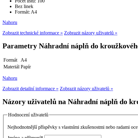
Počet listů: 100
Bez linek
Formát: A4
Nahoru
Zobrazit technické informace »
Zobrazit názory uživatelů »
Parametry Náhradní náplň do kroužkového z
Formát
A4
Materiál
Papír
Nahoru
Zobrazit detailní informace »
Zobrazit názory uživatelů »
Názory uživatelů na Náhradní náplň do kro
Hodnocení uživatelů
Nejhodnotnější příspěvky s vlastními zkušenostmi nebo radami o
Jméno a příjmení
*