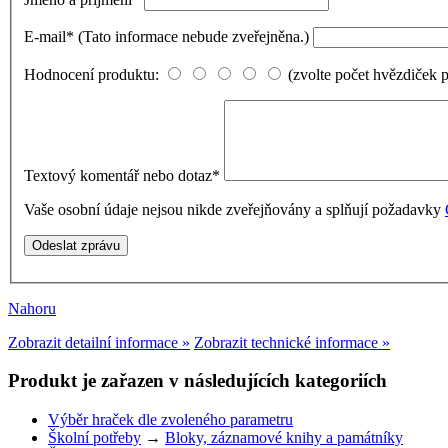
E-mail
*
(Tato informace nebude zveřejněna.)
Hodnocení produktu:
(zvolte počet hvězdiček 
Textový komentář nebo dotaz
*
Vaše osobní údaje nejsou nikde zveřejňovány a splňují požadavky
Nahoru
Zobrazit detailní informace »
Zobrazit technické informace »
Produkt je zařazen v následujících kategoriích
Výběr hraček dle zvoleného parametru
Školní potřeby
→
Bloky, záznamové knihy a památníky