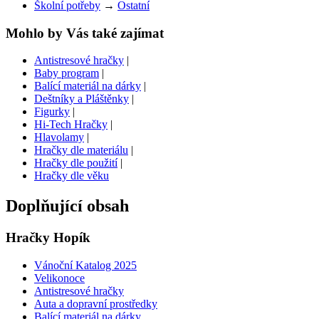
Školní potřeby
→
Ostatní
Mohlo by Vás také zajímat
Antistresové hračky
|
Baby program
|
Balící materiál na dárky
|
Deštníky a Pláštěnky
|
Figurky
|
Hi-Tech Hračky
|
Hlavolamy
|
Hračky dle materiálu
|
Hračky dle použití
|
Hračky dle věku
Doplňující obsah
Hračky Hopík
Vánoční Katalog 2025
Velikonoce
Antistresové hračky
Auta a dopravní prostředky
Balící materiál na dárky