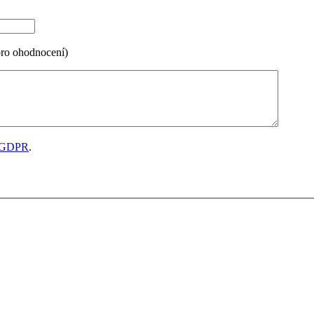
pro ohodnocení)
GDPR
.