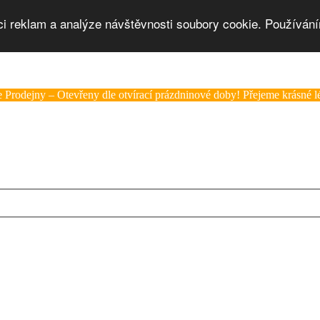
ci reklam a analýze návštěvnosti soubory cookie. Používání
 Prodejny – Otevřeny dle otvírací prázdninové doby! Přejeme krásné lé