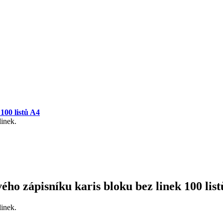
100 listů A4
linek.
ho zápisníku karis bloku bez linek 100 lis
linek.