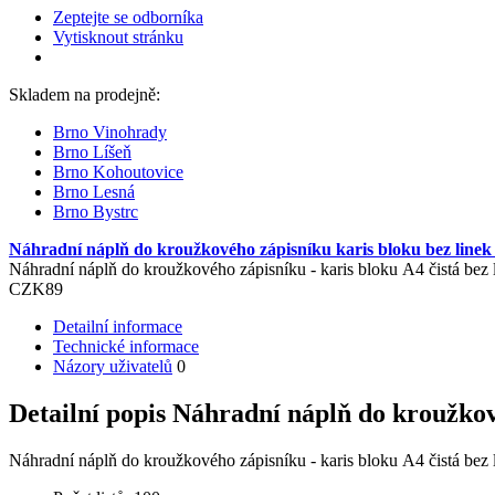
Zeptejte se odborníka
Vytisknout stránku
Skladem na prodejně:
Brno Vinohrady
Brno Líšeň
Brno Kohoutovice
Brno Lesná
Brno Bystrc
Náhradní náplň do kroužkového zápisníku karis bloku bez linek 
Náhradní náplň do kroužkového zápisníku - karis bloku A4 čistá bez 
CZK
89
Detailní informace
Technické informace
Názory uživatelů
0
Detailní popis Náhradní náplň do kroužkové
Náhradní náplň do kroužkového zápisníku - karis bloku A4 čistá bez 