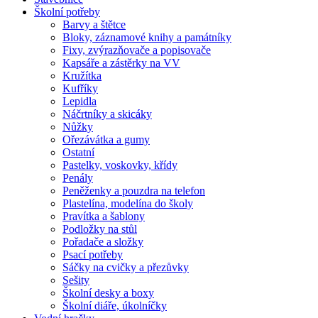
Školní potřeby
Barvy a štětce
Bloky, záznamové knihy a památníky
Fixy, zvýrazňovače a popisovače
Kapsáře a zástěrky na VV
Kružítka
Kufříky
Lepidla
Náčrtníky a skicáky
Nůžky
Ořezávátka a gumy
Ostatní
Pastelky, voskovky, křídy
Penály
Peněženky a pouzdra na telefon
Plastelína, modelína do školy
Pravítka a šablony
Podložky na stůl
Pořadače a složky
Psací potřeby
Sáčky na cvičky a přezůvky
Sešity
Školní desky a boxy
Školní diáře, úkolníčky