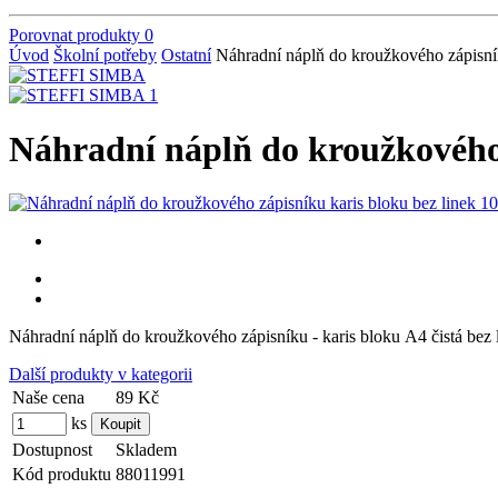
Porovnat produkty
0
Úvod
Školní potřeby
Ostatní
Náhradní náplň do kroužkového zápisník
Náhradní náplň do kroužkového z
Náhradní náplň do kroužkového zápisníku - karis bloku A4 čistá bez 
Další produkty v kategorii
Naše cena
89 Kč
ks
Dostupnost
Skladem
Kód produktu
88011991