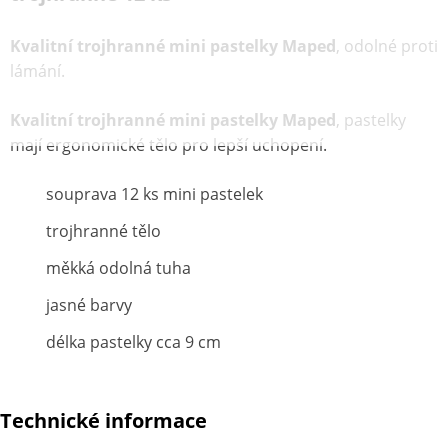
Kvalitní trojhranné mini pastelky Maped
, odolné proti
lámání.
Kvalitní trojhranné mini pastelky Maped
, pastelky
mají ergonomické tělo pro lepší uchopení.
souprava 12 ks mini pastelek
trojhranné tělo
měkká odolná tuha
jasné barvy
délka pastelky cca 9 cm
Technické informace