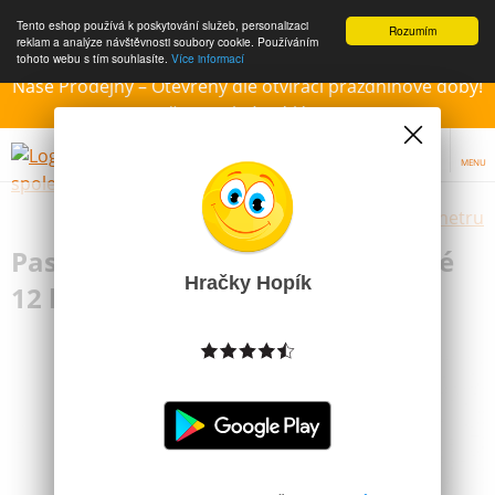
Tento eshop používá k poskytování služeb, personalizaci
Rozumím
reklam a analýze návštěvnosti soubory cookie. Používáním
tohoto webu s tím souhlasíte.
Více informací
Naše Prodejny – Otevřeny dle otvírací prázdninové doby!
Přejeme krásné léto!!!
MENU
Výběr hraček dle zvoleného parametru
Pastelky Maped - mini trojhranné
Hračky Hopík
12 ks