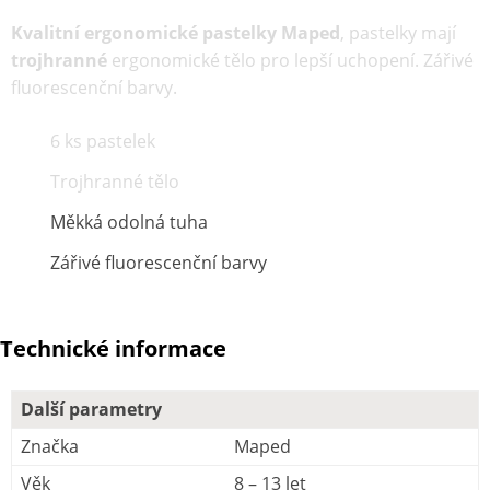
Kvalitní ergonomické pastelky Maped
, pastelky mají
trojhranné
ergonomické tělo pro lepší uchopení. Zářivé
fluorescenční barvy.
6 ks pastelek
Trojhranné tělo
Měkká odolná tuha
Zářivé fluorescenční barvy
Technické informace
Další parametry
Značka
Maped
Věk
8 – 13 let