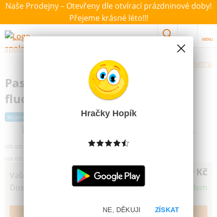
Naše Prodejny – Otevřeny dle otvírací prázdninové doby!
Přejeme krásné léto!!!
MENU
Výběr hraček dle zvoleného parametru
Pastelky Maped trojhranné
fluorescenční 6ks
Hračky Hopík
Nejprodávanější
69 Kč
Vaše cena
Dostupnost
Skladem
NE, DĚKUJI
ZÍSKAT