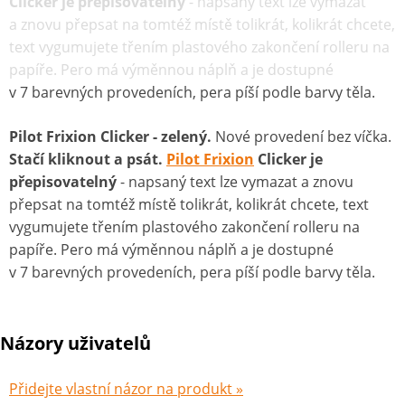
Clicker je přepisovatelný
- napsaný text lze vymazat
a znovu přepsat na tomtéž místě tolikrát, kolikrát chcete,
text vygumujete třením plastového zakončení rolleru na
papíře. Pero má výměnnou náplň a je dostupné
v 7 barevných provedeních, pera píší podle barvy těla.
Pilot Frixion Clicker - zelený.
Nové provedení bez víčka.
Stačí kliknout a psát.
Pilot Frixion
Clicker je
přepisovatelný
- napsaný text lze vymazat a znovu
přepsat na tomtéž místě tolikrát, kolikrát chcete, text
vygumujete třením plastového zakončení rolleru na
papíře. Pero má výměnnou náplň a je dostupné
v 7 barevných provedeních, pera píší podle barvy těla.
Názory uživatelů
Přidejte vlastní názor na produkt »