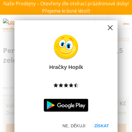
Naše Prodejny – Otevřeny dle otvírací prázdninové doby!
Přejeme krásné léto!!!
MENU
Výběr hraček dle zvoleného parametru
Pero Pilot Roller Frixion Clicker 0,5
zelený
Hračky Hopík
89 Kč
Vaše cena
Dostupnost
Skladem
NE, DĚKUJI
ZÍSKAT