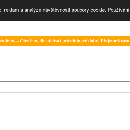
ci reklam a analýze návštěvnosti soubory cookie. Používání
rodejny – Otevřeny dle otvírací prázdninové doby! Přejeme krásné 