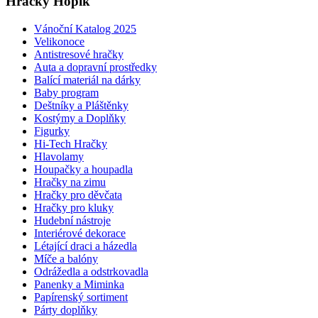
Hračky Hopík
Vánoční Katalog 2025
Velikonoce
Antistresové hračky
Auta a dopravní prostředky
Balící materiál na dárky
Baby program
Deštníky a Pláštěnky
Kostýmy a Doplňky
Figurky
Hi-Tech Hračky
Hlavolamy
Houpačky a houpadla
Hračky na zimu
Hračky pro děvčata
Hračky pro kluky
Hudební nástroje
Interiérové dekorace
Létající draci a házedla
Míče a balóny
Odrážedla a odstrkovadla
Panenky a Miminka
Papírenský sortiment
Párty doplňky