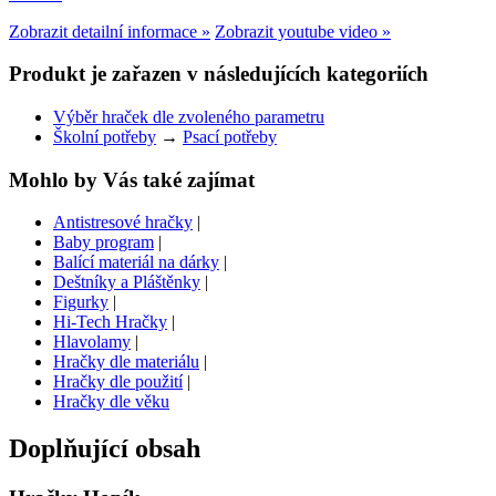
Zobrazit detailní informace »
Zobrazit youtube video »
Produkt je zařazen v následujících kategoriích
Výběr hraček dle zvoleného parametru
Školní potřeby
→
Psací potřeby
Mohlo by Vás také zajímat
Antistresové hračky
|
Baby program
|
Balící materiál na dárky
|
Deštníky a Pláštěnky
|
Figurky
|
Hi-Tech Hračky
|
Hlavolamy
|
Hračky dle materiálu
|
Hračky dle použití
|
Hračky dle věku
Doplňující obsah