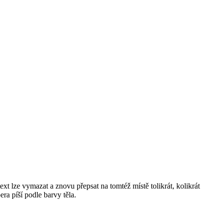
ext lze vymazat a znovu přepsat na tomtéž místě tolikrát, kolikrát
ra píší podle barvy těla.