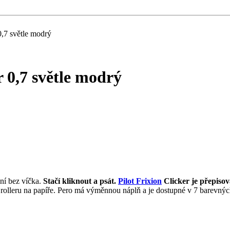
0,7 světle modrý
r 0,7 světle modrý
ní bez víčka.
Stačí kliknout a psát.
Pilot Frixion
Clicker je přepiso
í rolleru na papíře. Pero má výměnnou náplň a je dostupné v 7 barevnýc