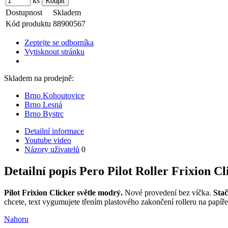
ks
Dostupnost
Skladem
Kód produktu
88900567
Zeptejte se odborníka
Vytisknout stránku
Skladem na prodejně:
Brno Kohoutovice
Brno Lesná
Brno Bystrc
Detailní informace
Youtube video
Názory uživatelů
0
Detailní popis Pero Pilot Roller Frixion Cl
Pilot Frixion Clicker světle modrý.
Nové provedení bez víčka.
Stač
chcete, text vygumujete třením plastového zakončení rolleru na papíř
Nahoru