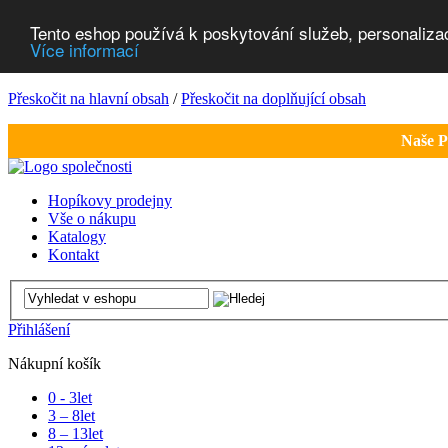
Tento eshop používá k poskytování služeb, personaliza
Více informací
Přeskočit na hlavní obsah
/
Přeskočit na doplňující obsah
Naše P
Hopíkovy prodejny
Vše o nákupu
Katalogy
Kontakt
Přihlášení
Nákupní košík
0 - 3
let
3 – 8
let
8 – 13
let