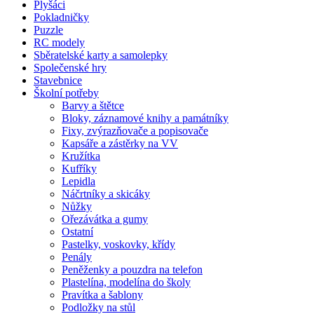
Plyšáci
Pokladničky
Puzzle
RC modely
Sběratelské karty a samolepky
Společenské hry
Stavebnice
Školní potřeby
Barvy a štětce
Bloky, záznamové knihy a památníky
Fixy, zvýrazňovače a popisovače
Kapsáře a zástěrky na VV
Kružítka
Kufříky
Lepidla
Náčrtníky a skicáky
Nůžky
Ořezávátka a gumy
Ostatní
Pastelky, voskovky, křídy
Penály
Peněženky a pouzdra na telefon
Plastelína, modelína do školy
Pravítka a šablony
Podložky na stůl