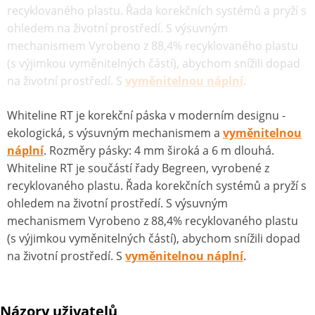
recyklovaného plastu. Řada korekčních systémů a pryží s
ohledem na životní prostředí. S výsuvným
mechanismem Vyrobeno z 88,4% recyklovaného plastu
(s výjimkou vyměnitelných částí), abychom snížili dopad
na životní prostředí. S
vyměnitelnou náplní
.
Whiteline RT je korekční páska v moderním designu -
ekologická, s výsuvným mechanismem a
vyměnitelnou
náplní
. Rozměry pásky: 4 mm široká a 6 m dlouhá.
Whiteline RT je součástí řady Begreen, vyrobené z
recyklovaného plastu. Řada korekčních systémů a pryží s
ohledem na životní prostředí. S výsuvným
mechanismem Vyrobeno z 88,4% recyklovaného plastu
(s výjimkou vyměnitelných částí), abychom snížili dopad
na životní prostředí. S
vyměnitelnou náplní
.
Názory uživatelů