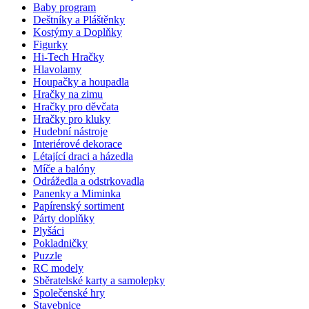
Baby program
Deštníky a Pláštěnky
Kostýmy a Doplňky
Figurky
Hi-Tech Hračky
Hlavolamy
Houpačky a houpadla
Hračky na zimu
Hračky pro děvčata
Hračky pro kluky
Hudební nástroje
Interiérové dekorace
Létající draci a házedla
Míče a balóny
Odrážedla a odstrkovadla
Panenky a Miminka
Papírenský sortiment
Párty doplňky
Plyšáci
Pokladničky
Puzzle
RC modely
Sběratelské karty a samolepky
Společenské hry
Stavebnice