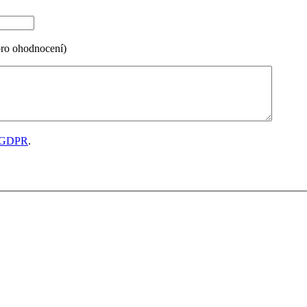
pro ohodnocení)
GDPR
.