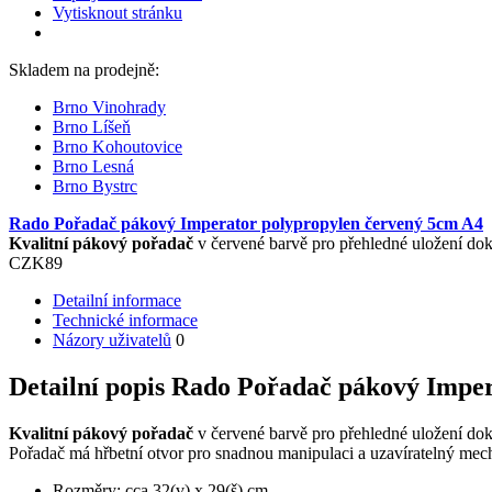
Vytisknout stránku
Skladem na prodejně:
Brno Vinohrady
Brno Líšeň
Brno Kohoutovice
Brno Lesná
Brno Bystrc
Rado Pořadač pákový Imperator polypropylen červený 5cm A4
Kvalitní pákový pořadač
v červené barvě
pro přehledné uložení dok
CZK
89
Detailní informace
Technické informace
Názory uživatelů
0
Detailní popis Rado Pořadač pákový Impe
Kvalitní pákový pořadač
v červené barvě pro přehledné uložení dok
Pořadač má hřbetní otvor pro snadnou manipulaci a uzavíratelný mec
Rozměry: cca 32(v) x 29(š) cm