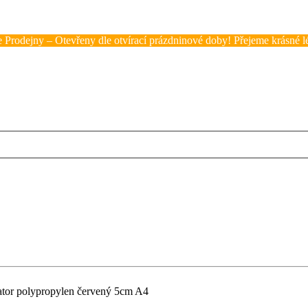
 Prodejny – Otevřeny dle otvírací prázdninové doby! Přejeme krásné lé
tor polypropylen červený 5cm A4