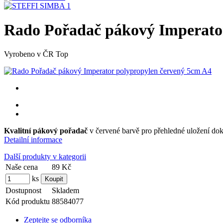
Rado Pořadač pákový Imperato
Vyrobeno v ČR
Top
Kvalitní pákový pořadač
v červené barvě
pro přehledné uložení dok
Detailní informace
Další produkty v kategorii
Naše cena
89 Kč
ks
Dostupnost
Skladem
Kód produktu
88584077
Zeptejte se odborníka