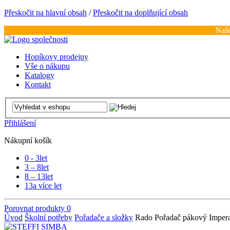
Přeskočit na hlavní obsah
/
Přeskočit na doplňující obsah
Naše
Hopíkovy prodejny
Vše o nákupu
Katalogy
Kontakt
Přihlášení
Nákupní košík
0 - 3
let
3 – 8
let
8 – 13
let
13
a více let
Porovnat produkty
0
Úvod
Školní potřeby
Pořadače a složky
Rado Pořadač pákový Impera