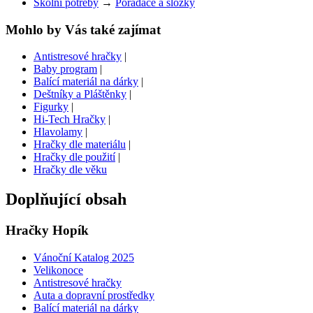
Školní potřeby
→
Pořadače a složky
Mohlo by Vás také zajímat
Antistresové hračky
|
Baby program
|
Balící materiál na dárky
|
Deštníky a Pláštěnky
|
Figurky
|
Hi-Tech Hračky
|
Hlavolamy
|
Hračky dle materiálu
|
Hračky dle použití
|
Hračky dle věku
Doplňující obsah
Hračky Hopík
Vánoční Katalog 2025
Velikonoce
Antistresové hračky
Auta a dopravní prostředky
Balící materiál na dárky