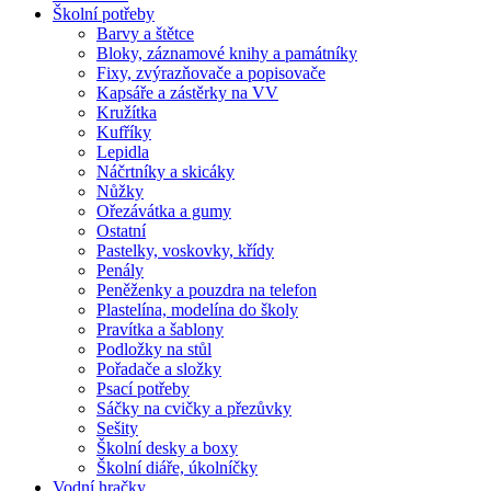
Školní potřeby
Barvy a štětce
Bloky, záznamové knihy a památníky
Fixy, zvýrazňovače a popisovače
Kapsáře a zástěrky na VV
Kružítka
Kufříky
Lepidla
Náčrtníky a skicáky
Nůžky
Ořezávátka a gumy
Ostatní
Pastelky, voskovky, křídy
Penály
Peněženky a pouzdra na telefon
Plastelína, modelína do školy
Pravítka a šablony
Podložky na stůl
Pořadače a složky
Psací potřeby
Sáčky na cvičky a přezůvky
Sešity
Školní desky a boxy
Školní diáře, úkolníčky
Vodní hračky