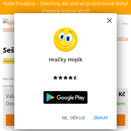
Naše Prodejny – Otevřeny dle otvírací prázdninové doby!
Přejeme krásné léto!!!
MENU
Výběr hraček dle zvoleného parametru
Sešit A5, 20 listů, TYP 513 Spyro
Hračky Hopík
Novinka
13 Kč
Vaše cena
Dostupnost
Skladem
NE, DĚKUJI
ZÍSKAT