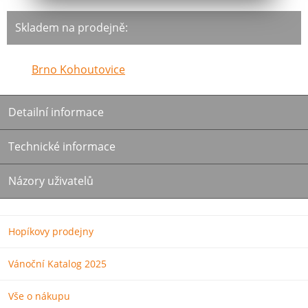
Skladem na prodejně:
Brno Kohoutovice
Detailní informace
Technické informace
Názory uživatelů
Hopíkovy prodejny
Vánoční Katalog 2025
Vše o nákupu