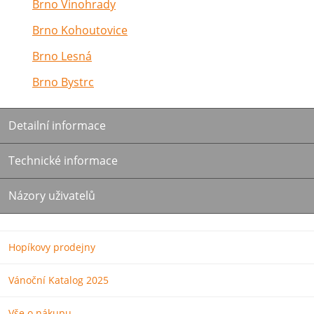
Brno Vinohrady
Brno Kohoutovice
Brno Lesná
Brno Bystrc
Detailní informace
Technické informace
Názory uživatelů
Hopíkovy prodejny
Vánoční Katalog 2025
Vše o nákupu