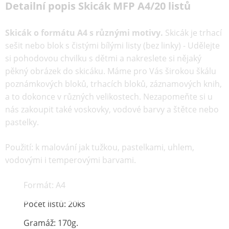
Detailní popis Skicák MFP A4/20 listů
Skicák o formátu A4 s různými motivy.
Skicák je trhací
sešit nebo blok s čistými bílými listy (bez linky) - Udělejte
si pohodovou chvilku s dětmi a nakreslete si nějaký
pěkný obrázek do skicáku. Máme pro Vás širokou škálu
poznámkových bloků, trhacích bloků, záznamových knih,
a to dokonce v různých velikostech. Nezapomeňte si u
nás zakoupit také voskovky, vodové barvy a štětce nebo
pastelky.
Použití: k malování jak tužkou, pastelkami, uhlem,
vodovými i temperovými barvami.
Formát: A4
Počet listů: 20ks
Gramáž: 170g.