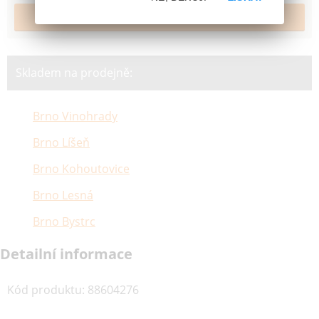
Skladem na prodejně:
Brno Vinohrady
Brno Líšeň
Brno Kohoutovice
Brno Lesná
Brno Bystrc
Detailní informace
Kód produktu
:
88604276