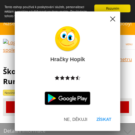
Tento eshop používá k poskytování služeb, personalizaci
Rozumím
reklam a analýze návštěvnosti soubory cookie. Používáním
tohoto webu s tím souhlasíte.
Více informací
Naše Prodejny – Otevřeny dle otvírací prázdninové doby!
Přejeme krásné léto!!!
MENU
Výběr hraček dle zvoleného parametru
Hračky Hopík
Školní box na sešity Crash Team
Rumble A4
Novinka
Produkt již bohužel není dostupný
NE, DĚKUJI
ZÍSKAT
Detailní informace