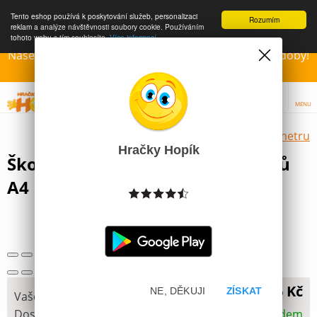
Tento eshop používá k poskytování služeb, personalizaci
Rozumím
reklam a analýze návštěvnosti soubory cookie. Používáním
tohoto webu s tím souhlasíte.
Více informací
Naše Prodejny – Otevřeny dle otvírací prázdninové doby!
Přejeme krásné léto!!!
MENU
Výběr hraček dle zvoleného parametru
Hračky Hopík
Školní Sešit 444 linkovaný 40 listů
A4
Další obrázky
36 Kč
NE, DĚKUJI
ZÍSKAT
Vaše cena
Dostupnost
Skladem