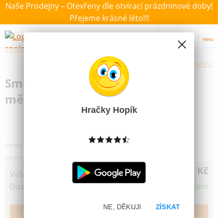
Naše Prodejny – Otevřeny dle otvírací prázdninové doby!
Přejeme krásné léto!!!
MENU
Výběr hraček dle zvoleného parametru
Směr Delfín plast 23cm od 12
měsíců
Hračky Hopík
59 Kč
Vaše cena
Dostupnost
Skladem
NE, DĚKUJI
ZÍSKAT