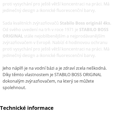
proti vysychání pro ještě větší koncentraci na práci. Má
jedinečný design a ikonické fluorescenční barvy.
Sada kvalitních zvýrazňovačů
Stabilo Boss originál 4ks.
Od svého uvedení na trh v roce 1971 je
STABILO BOSS
ORIGINAL
stále nejoblíbenějším a nejprodávanějším
zvýrazňovačem v Evropě. Nabízí 4 hodinovou ochranu
proti vysychání pro ještě větší koncentraci na práci. Má
jedinečný design a ikonické fluorescenční barvy.
Jeho náplň je na vodní bázi a je zdraví zcela neškodná.
Díky těmto vlastnostem je STABILO BOSS ORIGINAL
dokonalým zvýrazňovačem, na který se můžete
spolehnout.
Technické informace